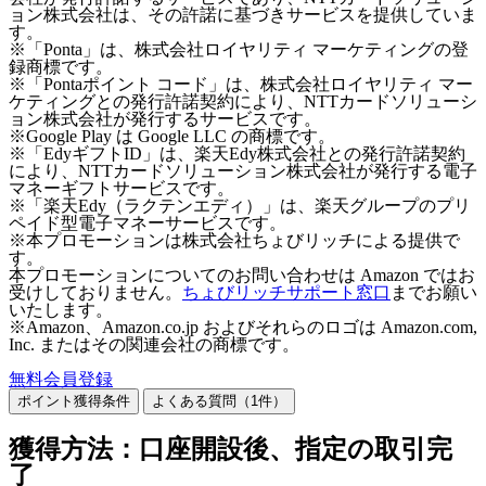
ョン株式会社は、その許諾に基づきサービスを提供していま
す。
※「Ponta」は、株式会社ロイヤリティ マーケティングの登
録商標です。
※「Pontaポイント コード」は、株式会社ロイヤリティ マー
ケティングとの発行許諾契約により、NTTカードソリューシ
ョン株式会社が発行するサービスです。
※Google Play は Google LLC の商標です。
※「EdyギフトID」は、楽天Edy株式会社との発行許諾契約
により、NTTカードソリューション株式会社が発行する電子
マネーギフトサービスです。
※「楽天Edy（ラクテンエディ）」は、楽天グループのプリ
ペイド型電子マネーサービスです。
※本プロモーションは株式会社ちょびリッチによる提供で
す。
本プロモーションについてのお問い合わせは Amazon ではお
受けしておりません。
ちょびリッチサポート窓口
までお願い
いたします。
※Amazon、Amazon.co.jp およびそれらのロゴは Amazon.com,
Inc. またはその関連会社の商標です。
無料会員登録
ポイント獲得条件
よくある質問（
1
件）
獲得方法：口座開設後、指定の取引完
了