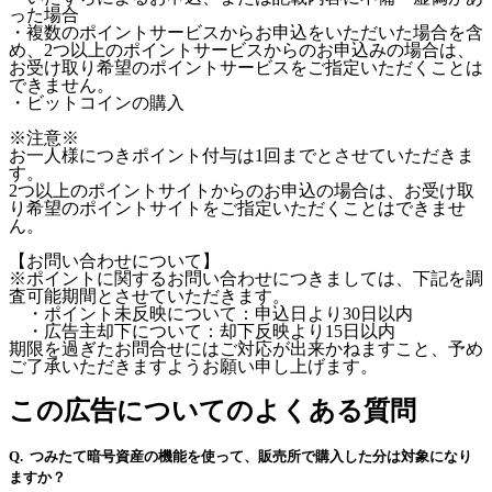
った場合
・複数のポイントサービスからお申込をいただいた場合を含
め、2つ以上のポイントサービスからのお申込みの場合は、
お受け取り希望のポイントサービスをご指定いただくことは
できません。
・ビットコインの購入
※注意※
お一人様につきポイント付与は1回までとさせていただきま
す。
2つ以上のポイントサイトからのお申込の場合は、お受け取
り希望のポイントサイトをご指定いただくことはできませ
ん。
【お問い合わせについて】
※ポイントに関するお問い合わせにつきましては、下記を調
査可能期間とさせていただきます。
・ポイント未反映について：申込日より30日以内
・広告主却下について：却下反映より15日以内
期限を過ぎたお問合せにはご対応が出来かねますこと、予め
ご了承いただきますようお願い申し上げます。
この広告についてのよくある質問
つみたて暗号資産の機能を使って、販売所で購入した分は対象になり
ますか？