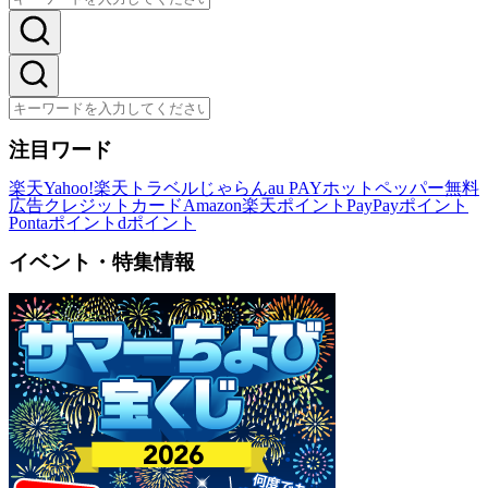
注目ワード
楽天
Yahoo!
楽天トラベル
じゃらん
au PAY
ホットペッパー
無料
広告
クレジットカード
Amazon
楽天ポイント
PayPayポイント
Pontaポイント
dポイント
イベント・特集情報