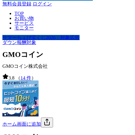
無料会員登録
ログイン
TOP
お買い物
サービス
モニター
サマーちょび宝くじ2026：対象広告
ダウン報酬対象
GMOコイン
GMOコイン株式会社
3.8
（
14 件
）
ホーム画面に追加