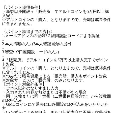
【ポイント獲得条件】
・新規口座開設＋「販売所」でアルトコインを5万円以上購
入完了
※アルトコインの「購入」となりますので、売却は成果条件
に含まれません。
〈ポイント獲得までの流れ〉
1.メールアドレスの登録?２段階認証コードによる認証
↓
2.本人情報の入力?本人確認書類の提出
↓
3.審査中?口座開設コードの入力
↓
4.「販売所」でアルトコインを5万円以上購入完了でポイン
ト対象
※アルトコインの「購入」となりますので、売却は獲得条件
に含まれません。
※つみたて暗号資産による「販売所」購入もポイント対象
※対象サービスは「販売所」のみとなります。
【ポイント対象外条件】
・ご本人以外のなりすまし入力
・入力された内容が無効または不備がある場合
・同一人物または同一世帯（二世帯住居等含む）から複数回
のお申込み
・GMOコインにて過去に口座開設のお申込みをいただいた
方
・いたずらによるお申込、または記載内容に不備・虚偽があ