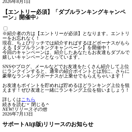
2026年8月1日
【エントリー必須】「ダブルランキングキャンペ
ーン」開催中♪
※紹介者の方は【エントリーが必須】となります。エントリ
ーをお忘れなく！
現在、ちょびリッチでは紹介すればするほどボーナスがもら
える【ダブルランキングキャンペーン】を開催中！
今回のキャンペーンは、紹介したあなたもお友達もダブルで
嬉しいキャンペーンとなっています。
SNSやブログ、メールなどでお友達をたくさん紹介して上位
にランクインすると、通常の紹介ポイントとは別に、さらに
豪華なランキングボーナスが上乗せでもらえちゃいます！
お友達もポイントを貯めれば貯めるほどランキング上位を狙
えます！ぜひ友達と一緒にランキング上位を狙いましょう！
詳しくは
こちら
続きを読む
閉じる
NEW!
リリース
その他
2026年7月13日
サポートAI(β版)リリースのお知らせ