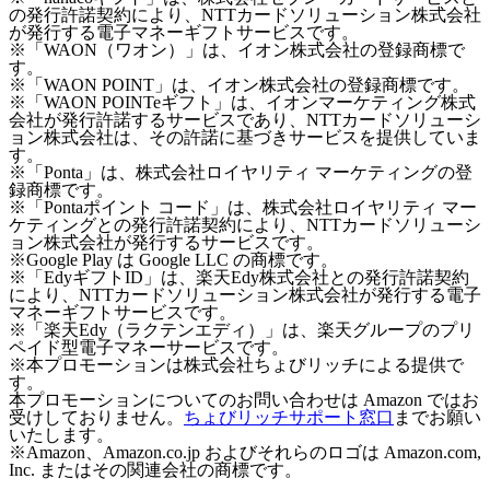
の発行許諾契約により、NTTカードソリューション株式会社
が発行する電子マネーギフトサービスです。
※「WAON（ワオン）」は、イオン株式会社の登録商標で
す。
※「WAON POINT」は、イオン株式会社の登録商標です。
※「WAON POINTeギフト」は、イオンマーケティング株式
会社が発行許諾するサービスであり、NTTカードソリューシ
ョン株式会社は、その許諾に基づきサービスを提供していま
す。
※「Ponta」は、株式会社ロイヤリティ マーケティングの登
録商標です。
※「Pontaポイント コード」は、株式会社ロイヤリティ マー
ケティングとの発行許諾契約により、NTTカードソリューシ
ョン株式会社が発行するサービスです。
※Google Play は Google LLC の商標です。
※「EdyギフトID」は、楽天Edy株式会社との発行許諾契約
により、NTTカードソリューション株式会社が発行する電子
マネーギフトサービスです。
※「楽天Edy（ラクテンエディ）」は、楽天グループのプリ
ペイド型電子マネーサービスです。
※本プロモーションは株式会社ちょびリッチによる提供で
す。
本プロモーションについてのお問い合わせは Amazon ではお
受けしておりません。
ちょびリッチサポート窓口
までお願い
いたします。
※Amazon、Amazon.co.jp およびそれらのロゴは Amazon.com,
Inc. またはその関連会社の商標です。