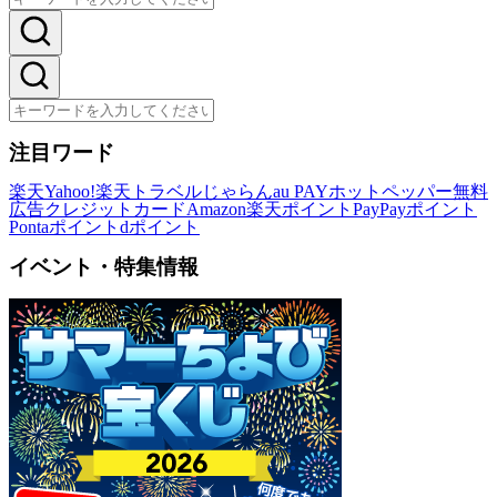
注目ワード
楽天
Yahoo!
楽天トラベル
じゃらん
au PAY
ホットペッパー
無料
広告
クレジットカード
Amazon
楽天ポイント
PayPayポイント
Pontaポイント
dポイント
イベント・特集情報