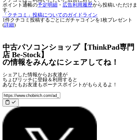
ポイント通帳の
予定明細
・
広告利用履歴
から投稿いただけま
す。
「クチコミ」投稿についてのガイドライン
1件クチコミ投稿するごとに
ガチャコインを1枚
プレゼント
(
詳細
)
中古パソコンショップ【ThinkPad専門
店 Be-Stock】
の情報をみんなにシェアしてね！
シェアした情報からお友達が
ちょびリッチに登録＆利用すると
あなたもお友達も
ボーナスポイント
がもらえるよ！