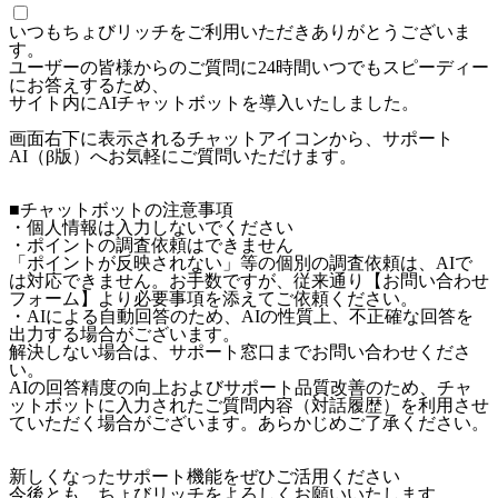
いつもちょびリッチをご利用いただきありがとうございま
す。
ユーザーの皆様からのご質問に24時間いつでもスピーディー
にお答えするため、
サイト内にAIチャットボットを導入いたしました。
画面右下に表示されるチャットアイコンから、サポート
AI（β版）へお気軽にご質問いただけます。
■チャットボットの注意事項
・個人情報は入力しないでください
・ポイントの調査依頼はできません
「ポイントが反映されない」等の個別の調査依頼は、AIで
は対応できません。お手数ですが、従来通り【お問い合わせ
フォーム】より必要事項を添えてご依頼ください。
・AIによる自動回答のため、AIの性質上、不正確な回答を
出力する場合がございます。
解決しない場合は、サポート窓口までお問い合わせくださ
い。
AIの回答精度の向上およびサポート品質改善のため、チャ
ットボットに入力されたご質問内容（対話履歴）を利用させ
ていただく場合がございます。あらかじめご了承ください。
新しくなったサポート機能をぜひご活用ください
今後とも、ちょびリッチをよろしくお願いいたします。