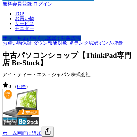
無料会員登録
ログイン
TOP
お買い物
サービス
モニター
サマーちょび宝くじ2026：対象広告
お買い物保証
ダウン報酬対象
＃ランク別ポイント増量
中古パソコンショップ【ThinkPad専門
店 Be-Stock】
アイ・ティー・エス・ジャパン株式会社
0
（
0 件
）
ホーム画面に追加