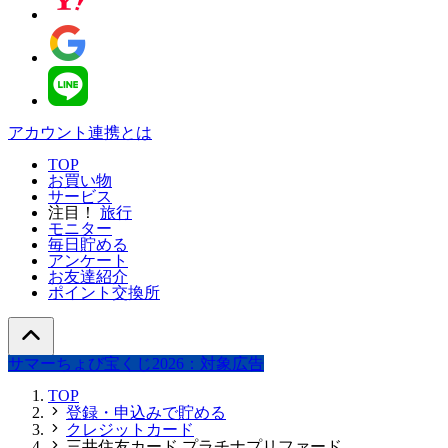
アカウント連携とは
TOP
お買い物
サービス
注目！
旅行
モニター
毎日貯める
アンケート
お友達紹介
ポイント交換所
サマーちょび宝くじ2026：対象広告
TOP
登録・申込みで貯める
クレジットカード
三井住友カード プラチナプリファード