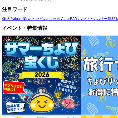
注目ワード
楽天
Yahoo!
楽天トラベル
じゃらん
au PAY
ホットペッパー
無料
イベント・特集情報