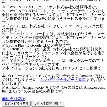
す。
※「WAON POINT」は、イオン株式会社の登録商標です。
※「WAON POINTeギフト」は、イオンマーケティング株式
会社が発行許諾するサービスであり、NTTカードソリューシ
ョン株式会社は、その許諾に基づきサービスを提供していま
す。
※「Ponta」は、株式会社ロイヤリティ マーケティングの登
録商標です。
※「Pontaポイント コード」は、株式会社ロイヤリティ マー
ケティングとの発行許諾契約により、NTTカードソリューシ
ョン株式会社が発行するサービスです。
※Google Play は Google LLC の商標です。
※「EdyギフトID」は、楽天Edy株式会社との発行許諾契約
により、NTTカードソリューション株式会社が発行する電子
マネーギフトサービスです。
※「楽天Edy（ラクテンエディ）」は、楽天グループのプリ
ペイド型電子マネーサービスです。
※本プロモーションは株式会社ちょびリッチによる提供で
す。
本プロモーションについてのお問い合わせは Amazon ではお
受けしておりません。
ちょびリッチサポート窓口
までお願い
いたします。
※Amazon、Amazon.co.jp およびそれらのロゴは Amazon.com,
Inc. またはその関連会社の商標です。
無料会員登録
ポイント獲得条件
よくある質問（
0
件）