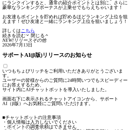
にランクインすると、通常の紹介ポイントとは別に、さらに
豪華なランキングボーナスが上乗せでもらえちゃいます！
お友達もポイントを貯めれば貯めるほどランキング上位を狙
えます！ぜひ友達と一緒にランキング上位を狙いましょう！
詳しくは
こちら
続きを読む
閉じる
NEW!
リリース
その他
2026年7月13日
サポートAI(β版)リリースのお知らせ
いつもちょびリッチをご利用いただきありがとうございま
す。
ユーザーの皆様からのご質問に24時間いつでもスピーディー
にお答えするため、
サイト内にAIチャットボットを導入いたしました。
画面右下に表示されるチャットアイコンから、サポート
AI（β版）へお気軽にご質問いただけます。
■チャットボットの注意事項
・個人情報は入力しないでください
・ポイントの調査依頼はできません