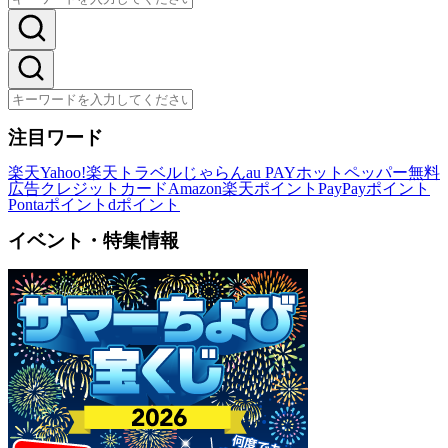
注目ワード
楽天
Yahoo!
楽天トラベル
じゃらん
au PAY
ホットペッパー
無料
広告
クレジットカード
Amazon
楽天ポイント
PayPayポイント
Pontaポイント
dポイント
イベント・特集情報