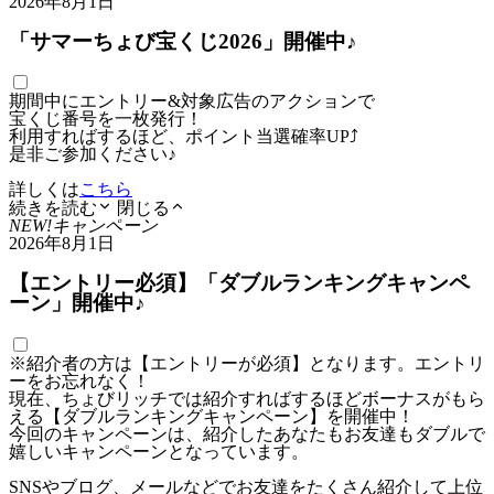
2026年8月1日
「サマーちょび宝くじ2026」開催中♪
期間中にエントリー&対象広告のアクションで
宝くじ番号を一枚発行！
利用すればするほど、ポイント当選確率UP⤴
是非ご参加ください♪
詳しくは
こちら
続きを読む
閉じる
NEW!
キャンペーン
2026年8月1日
【エントリー必須】「ダブルランキングキャンペ
ーン」開催中♪
※紹介者の方は【エントリーが必須】となります。エントリ
ーをお忘れなく！
現在、ちょびリッチでは紹介すればするほどボーナスがもら
える【ダブルランキングキャンペーン】を開催中！
今回のキャンペーンは、紹介したあなたもお友達もダブルで
嬉しいキャンペーンとなっています。
SNSやブログ、メールなどでお友達をたくさん紹介して上位