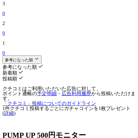
3
0
2
0
1
0
参考になった順
参考になった順
新着順
投稿順
クチコミはご利用いただいた広告に対して、
ポイント通帳の
予定明細
・
広告利用履歴
から投稿いただけま
す。
「クチコミ」投稿についてのガイドライン
1件クチコミ投稿するごとに
ガチャコインを1枚
プレゼント
(
詳細
)
PUMP UP 500円モニター