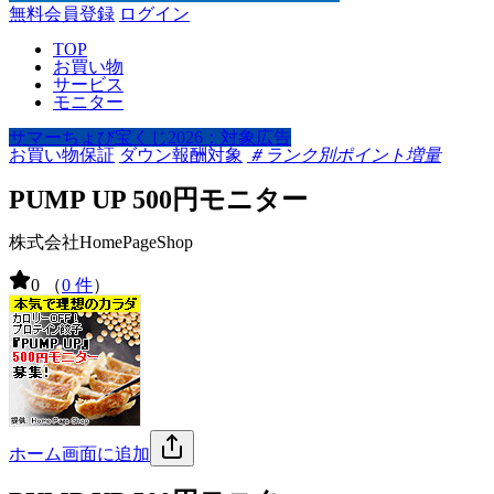
無料会員登録
ログイン
TOP
お買い物
サービス
モニター
サマーちょび宝くじ2026：対象広告
お買い物保証
ダウン報酬対象
＃ランク別ポイント増量
PUMP UP 500円モニター
株式会社HomePageShop
0
（
0 件
）
ホーム画面に追加