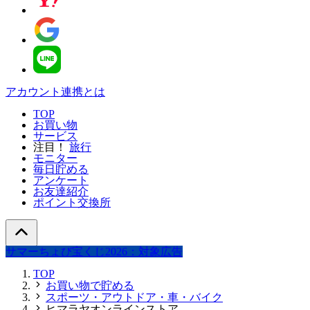
アカウント連携とは
TOP
お買い物
サービス
注目！
旅行
モニター
毎日貯める
アンケート
お友達紹介
ポイント交換所
サマーちょび宝くじ2026：対象広告
TOP
お買い物で貯める
スポーツ・アウトドア・車・バイク
ヒマラヤオンラインストア