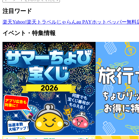
注目ワード
楽天
Yahoo!
楽天トラベル
じゃらん
au PAY
ホットペッパー
無料
イベント・特集情報