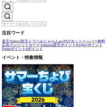
注目ワード
楽天
Yahoo!
楽天トラベル
じゃらん
au PAY
ホットペッパー
無料
広告
クレジットカード
Amazon
楽天ポイント
PayPayポイント
Pontaポイント
dポイント
イベント・特集情報