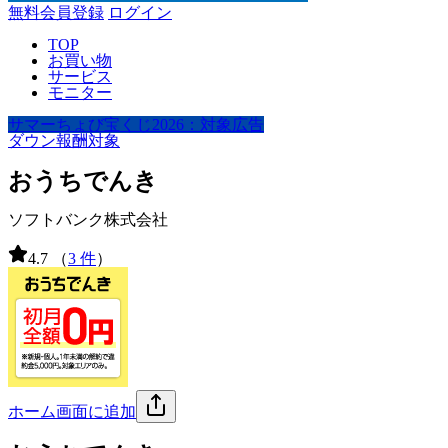
無料会員登録
ログイン
TOP
お買い物
サービス
モニター
サマーちょび宝くじ2026：対象広告
ダウン報酬対象
おうちでんき
ソフトバンク株式会社
4.7
（
3 件
）
ホーム画面に追加