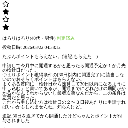
はろりはろり(40代・男性)
判定済み
投稿日時: 2026/03/22 04:38:12
たぶんポイントもらえない。(追記:もらえた！)
申請して今月中に開通するかと思ったら開通予定が１か月先
の検針日だった。
つまりポイント獲得条件の[30日以内に開通完了]に該当しな
いのでおそらくポイントはもらえない。
よくある質問に「検針日から逆算して30日以内になるように
申し込む」と書いてあるが、開通までにどれだけの期間がか
かるかなんてわからないし業者次第なんだから、この条件は
悪質だと思った。
これから申し込む方は検針日の２〜３日後あたりに申請すれ
ばいいかもしれませんね。知らんけど。
追記:30日を過ぎてから開通したけどちゃんとポイントが付
与されました！