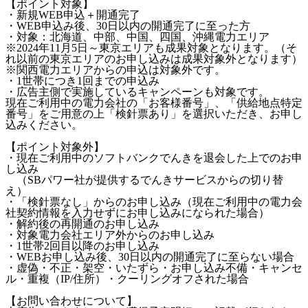
【ポイント対象】
・新規WEB申込＋開通完了
・WEB申込み後、30日以内の開通完了に至った方
・対象：北海道、中部、中国、四国、沖縄電力エリア
※2024年11月5日～東京エリアも成果対象となります。（そ
れ以前の東京エリアのお申し込みは成果対象外となります）
※関西電力エリアからの申込は対象外です。
・1世帯につき1回までの申込み
・広告主側で実施しているキャンペーンも対象です。
現在ご利用中の電力会社の「お客様番号」、「供給地点特定
番号」をご用意の上「検針票あり」を選択いただき、お申し
込みください。
【ポイント対象外】
・現在ご利用中のソフトバンクでんきを退会した上でのお申
し込み
（SBパワー社が提供するでんきサービスからの切り替
え）
・「検針票なし」からのお申し込み（現在ご利用中の電力会
社契約情報を入力せずにお申し込みになられた場合）
・解約後の再開通のお申し込み
・対象電力会社エリア外からのお申し込み
・1世帯2回目以降のお申し込み
・WEBお申し込み後、30日以内の開通完了に至らない場合
・虚偽・不正・架空・いたずら・お申し込み不備・キャンセ
ル・重複（IP/住所）・クーリングオフされた場合
【お問い合わせについて】