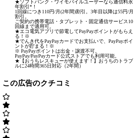
★ソフトバンク・ワイモバイルユーザーなら通信料永
年割引*！
1回線につき110円/月(2年間)割引。3年目以降は55円/月
割引。
ご契約の携帯電話・タブレット・固定通信サービス10
回線まで適用可。
★エコ電気アプリで節電してPayPayポイントがもらえ
る！※
★でんき代をPayPayカードでお支払いで、PayPayポイ
ントが貯まる！※
※ PayPayポイントは出金・譲渡不可。
PayPay/PayPayカード公式ストアでも利用可能。
★【おうちレスキューが使えます！】おうちのトラブ
ルに24時間365日対応（2年間）
この広告のクチコミ