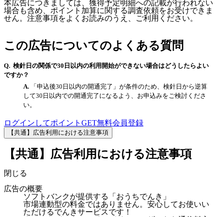
本広告につきましては、獲得予定明細への記載が行われない
場合も含め、ポイント加算に関する調査依頼をお受けできま
せん。注意事項をよくお読みのうえ、ご利用ください。
この広告についてのよくある質問
検針日の関係で30日以内の利用開始ができない場合はどうしたらよい
ですか？
「申込後30日以内の開通完了」が条件のため、検針日から逆算
して30日以内での開通完了になるよう、お申込みをご検討くださ
い。
ログインしてポイントGET
無料会員登録
【共通】広告利用における注意事項
【共通】広告利用における注意事項
閉じる
広告の概要
ソフトバンクが提供する「おうちでんき」
市場連動型の料金ではありません。安心してお使いい
ただけるでんきサービスです！