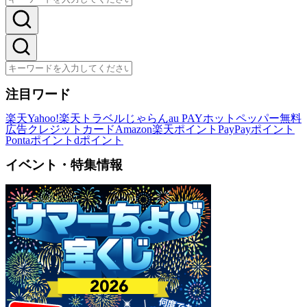
注目ワード
楽天
Yahoo!
楽天トラベル
じゃらん
au PAY
ホットペッパー
無料
広告
クレジットカード
Amazon
楽天ポイント
PayPayポイント
Pontaポイント
dポイント
イベント・特集情報