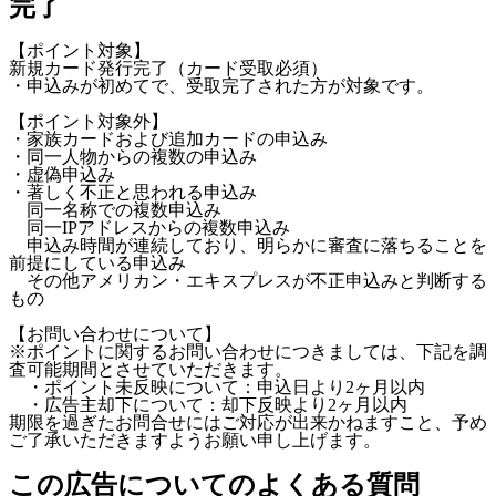
完了
【ポイント対象】
新規カード発行完了（カード受取必須）
・申込みが初めてで、受取完了された方が対象です。
【ポイント対象外】
・家族カードおよび追加カードの申込み
・同一人物からの複数の申込み
・虚偽申込み
・著しく不正と思われる申込み
同一名称での複数申込み
同一IPアドレスからの複数申込み
申込み時間が連続しており、明らかに審査に落ちることを
前提にしている申込み
その他アメリカン・エキスプレスが不正申込みと判断する
もの
【お問い合わせについて】
※ポイントに関するお問い合わせにつきましては、下記を調
査可能期間とさせていただきます。
・ポイント未反映について：申込日より2ヶ月以内
・広告主却下について：却下反映より2ヶ月以内
期限を過ぎたお問合せにはご対応が出来かねますこと、予め
ご了承いただきますようお願い申し上げます。
この広告についてのよくある質問