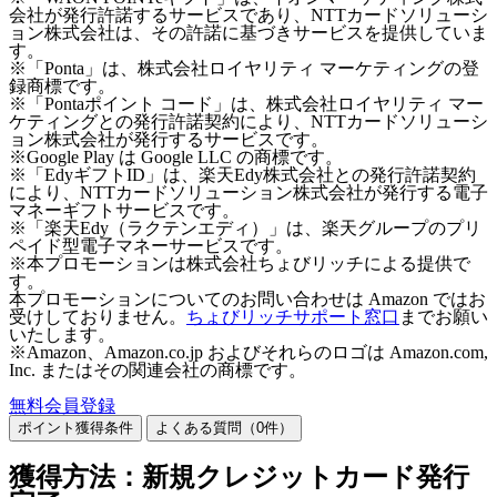
会社が発行許諾するサービスであり、NTTカードソリューシ
ョン株式会社は、その許諾に基づきサービスを提供していま
す。
※「Ponta」は、株式会社ロイヤリティ マーケティングの登
録商標です。
※「Pontaポイント コード」は、株式会社ロイヤリティ マー
ケティングとの発行許諾契約により、NTTカードソリューシ
ョン株式会社が発行するサービスです。
※Google Play は Google LLC の商標です。
※「EdyギフトID」は、楽天Edy株式会社との発行許諾契約
により、NTTカードソリューション株式会社が発行する電子
マネーギフトサービスです。
※「楽天Edy（ラクテンエディ）」は、楽天グループのプリ
ペイド型電子マネーサービスです。
※本プロモーションは株式会社ちょびリッチによる提供で
す。
本プロモーションについてのお問い合わせは Amazon ではお
受けしておりません。
ちょびリッチサポート窓口
までお願い
いたします。
※Amazon、Amazon.co.jp およびそれらのロゴは Amazon.com,
Inc. またはその関連会社の商標です。
無料会員登録
ポイント獲得条件
よくある質問（
0
件）
獲得方法：新規クレジットカード発行