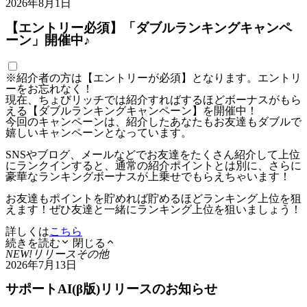
2026年8月1日
【エントリー必須】「ダブルランキングキャンペ
ーン」開催中♪
※紹介者の方は【エントリーが必須】となります。エントリ
ーをお忘れなく！
現在、ちょびリッチでは紹介すればするほどボーナスがもら
える【ダブルランキングキャンペーン】を開催中！
今回のキャンペーンは、紹介したあなたもお友達もダブルで
嬉しいキャンペーンとなっています。
SNSやブログ、メールなどでお友達をたくさん紹介して上位
にランクインすると、通常の紹介ポイントとは別に、さらに
豪華なランキングボーナスが上乗せでもらえちゃいます！
お友達もポイントを貯めれば貯めるほどランキング上位を狙
えます！ぜひ友達と一緒にランキング上位を狙いましょう！
詳しくは
こちら
続きを読む
閉じる
NEW!
リリース
その他
2026年7月13日
サポートAI(β版)リリースのお知らせ