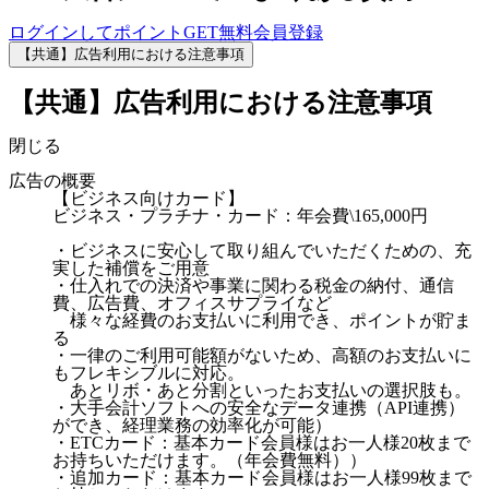
ログインしてポイントGET
無料会員登録
【共通】広告利用における注意事項
【共通】広告利用における注意事項
閉じる
広告の概要
【ビジネス向けカード】
ビジネス・プラチナ・カード：年会費\165,000円
・ビジネスに安心して取り組んでいただくための、充
実した補償をご用意
・仕入れでの決済や事業に関わる税金の納付、通信
費、広告費、オフィスサプライなど
様々な経費のお支払いに利用でき、ポイントが貯ま
る
・一律のご利用可能額がないため、高額のお支払いに
もフレキシブルに対応。
あとリボ・あと分割といったお支払いの選択肢も。
・大手会計ソフトへの安全なデータ連携（API連携）
ができ、経理業務の効率化が可能）
・ETCカード：基本カード会員様はお一人様20枚まで
お持ちいただけます。（年会費無料））
・追加カード：基本カード会員様はお一人様99枚まで