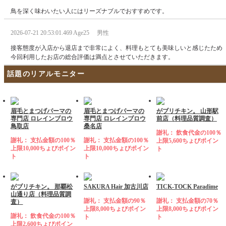
鳥を深く味わいたい人にはリーズナブルでおすすめです。
2026-07-21 20:53:01.469 Age25 男性
接客態度が入店から退店まで非常によく、料理もとても美味しいと感じたため
今回利用したお店の総合評価は満点とさせていただきます。
話題のリアルモニター
眉毛とまつげパーマの
眉毛とまつげパーマの
がブリチキン。 山形駅
専門店 ロレインブロウ
専門店 ロレインブロウ
前店（料理品質調査）
鳥取店
桑名店
謝礼： 飲食代金の100％
謝礼： 支払金額の100％
謝礼： 支払金額の100％
上限5,600ちょびポイン
上限10,000ちょびポイン
上限10,000ちょびポイン
ト
ト
ト
がブリチキン。 那覇松
SAKURA Hair 加古川店
TICK-TOCK Paradime
山通り店（料理品質調
謝礼： 支払金額の90％
謝礼： 支払金額の70％
査）
上限8,000ちょびポイン
上限8,000ちょびポイン
謝礼： 飲食代金の100％
ト
ト
上限2,600ちょびポイン