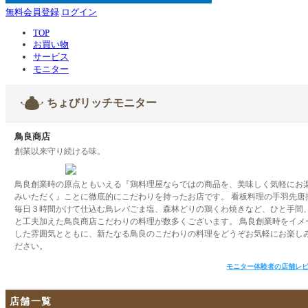
無料会員登録
ログイン
TOP
お買い物
サービス
モニター
ちょびリッチモニター
鳥良商店
創業以来守り続ける味。
鳥良創業時の原点ともいえる『鶏料理屋ならではの商品を、美味しく気軽にお
みいただく』ことに徹底的にこだわりを持ったお店です。 看板料理の手羽先唐
毎日３時間かけて仕込む鳥レバごま塩、森林どりの鶏くわ焼きなど、ひと手間
と工夫加えた鳥良商店こだわりの料理が数多くございます。 鳥良創業時をイメ
した雰囲気とともに、新たなる鳥良のこだわりの料理をどうぞお気軽にお楽し
ださい。
モニター体験者の店舗レ
店舗一覧