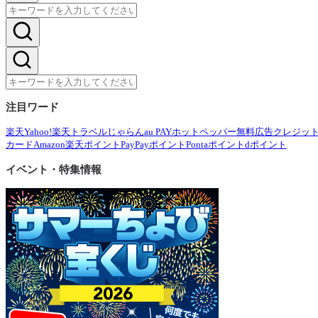
注目ワード
楽天
Yahoo!
楽天トラベル
じゃらん
au PAY
ホットペッパー
無料広告
クレジッ
カード
Amazon
楽天ポイント
PayPayポイント
Pontaポイント
dポイント
イベント・特集情報