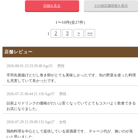
詳細を見る
その他店舗情報を表示
1〜10件(全27件）
2
3
>
>>
1
店舗レビュー
2026-08-01 23:33:29.48 Age31 男性
手羽先唐揚げとだし巻き卵がとても美味しかったです。旬の野菜を使った料理
も充実していて良かったです。
2026-07-31 06:44:21.156 Age57 男性
以前よりドリンクの価格がだいぶ安くなっていてとてもコスパよく飲食できる
お店になりました。
2026-07-29 21:29:49.132 Age27 女性
鶏肉料理を中心として提供している居酒屋です。 チャージ代が、無いのが良
いと思いました。