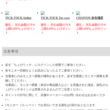
ト
TICK-TOCK Airline
TICK-TOCK Tor-west
CHAINON 奈良橿原
謝礼： 支払金額の70％
謝礼： 支払金額の70％
謝礼： 支払金額の70％
上限8,000ちょびポイン
上限8,000ちょびポイン
上限6,000ちょびポイン
ト
ト
ト
注意事項
必ず「ちょびリッチ」にログインした状態でご参加ください。
各モニター詳細をよくお読みになった上でご参加ください。
当選者にのみモニター調査の権利があります。必ず当選後にモニター調査を実
施してください。
当選前に、モニター調査（来店や商品購入など）を実施された場合、謝礼のち
ょびリッチポイントは加算されませんのでご注意ください。
ポイントの付与に関して、店舗やメーカーへのお問い合わせはお止めくださ
い。
1モニター（1レシート）でお支払いできる謝礼は1回のみとなります。