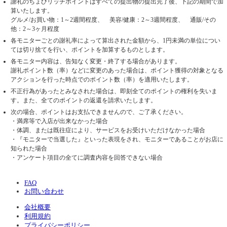
謝礼のちょびリッチポイントはすべての提出物の提出完了後、下記の期間で加
算いたします。
グルメ/お買い物：1～2週間程度、 美容/健康：2～3週間程度、 通販/その
他：2～3ヶ月程度
各モニターごとの謝礼率によって算出された金額から、1円未満の単位につい
ては切り捨てを行い、ポイントを加算するものとします。
各モニター内容は、告知なく変更・終了する場合があります。
謝礼ポイント数（率）などに変更のあった場合は、ポイント獲得の対象となる
アクションを行った時点でのポイント数（率）を適用いたします。
不正行為があったとみなされた場合は、即刻全てのポイントの権利を失いま
す。また、全てのポイントの返還を請求いたします。
次の場合、ポイントはお支払できませんので、ご了承ください。
・満席等で入店が出来なかった場合
・体調、または既往症により、サービスをお受けいただけなかった場合
・『モニターで当選した』といった表現をされ、モニターであることがお店に
知られた場合
・アンケート項目の全てに調査内容を回答できない場合
FAQ
お問い合わせ
会社概要
利用規約
プライバシーポリシー