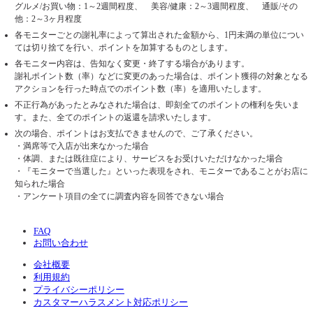
グルメ/お買い物：1～2週間程度、 美容/健康：2～3週間程度、 通販/その
他：2～3ヶ月程度
各モニターごとの謝礼率によって算出された金額から、1円未満の単位につい
ては切り捨てを行い、ポイントを加算するものとします。
各モニター内容は、告知なく変更・終了する場合があります。
謝礼ポイント数（率）などに変更のあった場合は、ポイント獲得の対象となる
アクションを行った時点でのポイント数（率）を適用いたします。
不正行為があったとみなされた場合は、即刻全てのポイントの権利を失いま
す。また、全てのポイントの返還を請求いたします。
次の場合、ポイントはお支払できませんので、ご了承ください。
・満席等で入店が出来なかった場合
・体調、または既往症により、サービスをお受けいただけなかった場合
・『モニターで当選した』といった表現をされ、モニターであることがお店に
知られた場合
・アンケート項目の全てに調査内容を回答できない場合
FAQ
お問い合わせ
会社概要
利用規約
プライバシーポリシー
カスタマーハラスメント対応ポリシー