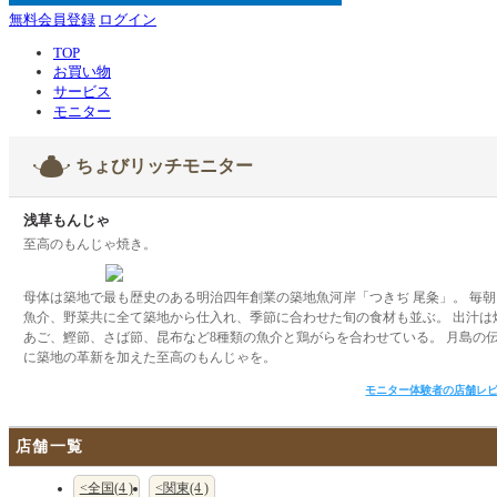
無料会員登録
ログイン
TOP
お買い物
サービス
モニター
ちょびリッチモニター
浅草もんじゃ
至高のもんじゃ焼き。
母体は築地で最も歴史のある明治四年創業の築地魚河岸「つきぢ 尾粂」。 毎朝
魚介、野菜共に全て築地から仕入れ、季節に合わせた旬の食材も並ぶ。 出汁は
あご、鰹節、さば節、昆布など8種類の魚介と鶏がらを合わせている。 月島の
に築地の革新を加えた至高のもんじゃを。
モニター体験者の店舗レ
店舗一覧
<全国(4 )
<関東(4 )