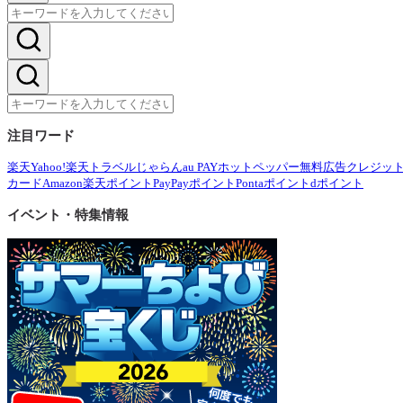
注目ワード
楽天
Yahoo!
楽天トラベル
じゃらん
au PAY
ホットペッパー
無料広告
クレジッ
カード
Amazon
楽天ポイント
PayPayポイント
Pontaポイント
dポイント
イベント・特集情報