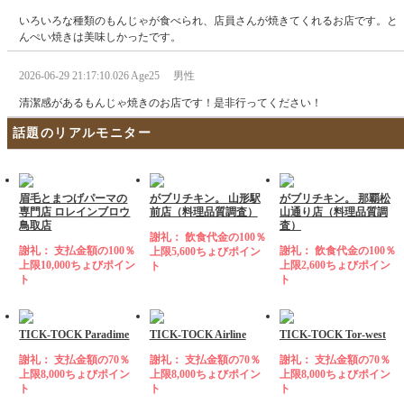
いろいろな種類のもんじゃが食べられ、店員さんが焼きてくれるお店です。と
んぺい焼きは美味しかったです。
2026-06-29 21:17:10.026 Age25 男性
清潔感があるもんじゃ焼きのお店です！是非行ってください！
話題のリアルモニター
眉毛とまつげパーマの
がブリチキン。 山形駅
がブリチキン。 那覇松
専門店 ロレインブロウ
前店（料理品質調査）
山通り店（料理品質調
鳥取店
査）
謝礼： 飲食代金の100％
謝礼： 支払金額の100％
謝礼： 飲食代金の100％
上限5,600ちょびポイン
上限10,000ちょびポイン
上限2,600ちょびポイン
ト
ト
ト
TICK-TOCK Paradime
TICK-TOCK Airline
TICK-TOCK Tor-west
謝礼： 支払金額の70％
謝礼： 支払金額の70％
謝礼： 支払金額の70％
上限8,000ちょびポイン
上限8,000ちょびポイン
上限8,000ちょびポイン
ト
ト
ト