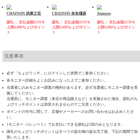
CHAINON 武庫之荘
CHAINON 奈良橿原
Jeunesse
謝礼： 支払金額の70％
謝礼： 支払金額の70％
謝礼： 支払金額の70％
上限6,000ちょびポイン
上限6,000ちょびポイン
上限6,000ちょびポイン
ト
ト
ト
注意事項
必ず「ちょびリッチ」にログインした状態でご参加ください。
各モニター詳細をよくお読みになった上でご参加ください。
当選者にのみモニター調査の権利があります。必ず当選後にモニター調査を実
施してください。
当選前に、モニター調査（来店や商品購入など）を実施された場合、謝礼のち
ょびリッチポイントは加算されませんのでご注意ください。
ポイントの付与に関して、店舗やメーカーへのお問い合わせはお止めくださ
い。
1モニター（1レシート）でお支払いできる謝礼は1回のみとなります。
謝礼のちょびリッチポイントはすべての提出物の提出完了後、下記の期間で加
算いたします。