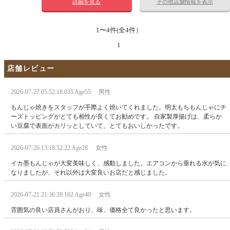
詳細を見る
その他店舗情報を表示
1〜4件(全4件）
1
店舗レビュー
2026-07-27 05:52:18.035 Age55 男性
もんじゃ焼きをスタッフが手際よく焼いてくれました。明太もちもんじゃにチ
ーズトッピングがとても相性が良くてお勧めです。 自家製厚揚げは、柔らか
い豆腐で表面がカリッとしていて、とてもおいしかったです。
2026-07-26 13:18:52.22 Age28 女性
イカ墨もんじゃが大変美味しく、感動しました。エアコンから垂れる水が気に
なりましたが、それ以外は大変良いお店だと感じました。
2026-07-21 21:36:28.162 Age40 女性
雰囲気の良い店員さんがおり、味、価格全て良かったと思います。