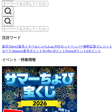
注目ワード
楽天
Yahoo!
楽天トラベル
じゃらん
au PAY
ホットペッパー
無料広告
クレジッ
カード
Amazon
楽天ポイント
PayPayポイント
Pontaポイント
dポイント
イベント・特集情報