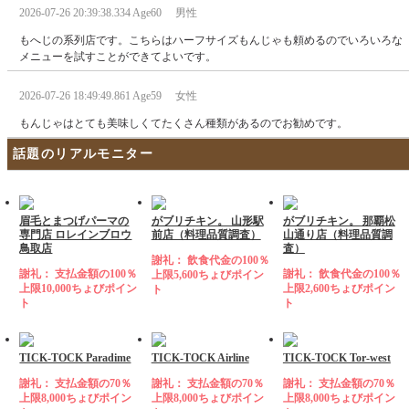
2026-07-26 20:39:38.334 Age60 男性
もへじの系列店です。こちらはハーフサイズもんじゃも頼めるのでいろいろな
メニューを試すことができてよいです。
2026-07-26 18:49:49.861 Age59 女性
もんじゃはとても美味しくてたくさん種類があるのでお勧めです。
話題のリアルモニター
眉毛とまつげパーマの
がブリチキン。 山形駅
がブリチキン。 那覇松
専門店 ロレインブロウ
前店（料理品質調査）
山通り店（料理品質調
鳥取店
査）
謝礼： 飲食代金の100％
謝礼： 支払金額の100％
謝礼： 飲食代金の100％
上限5,600ちょびポイン
上限10,000ちょびポイン
上限2,600ちょびポイン
ト
ト
ト
TICK-TOCK Paradime
TICK-TOCK Airline
TICK-TOCK Tor-west
謝礼： 支払金額の70％
謝礼： 支払金額の70％
謝礼： 支払金額の70％
上限8,000ちょびポイン
上限8,000ちょびポイン
上限8,000ちょびポイン