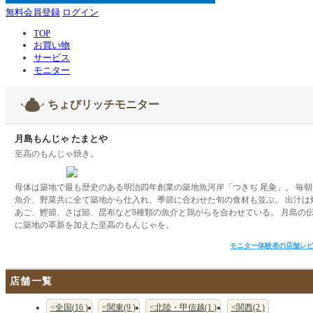
無料会員登録
ログイン
TOP
お買い物
サービス
モニター
ちょびリッチモニター
月島もんじゃ たまとや
至高のもんじゃ焼き。
母体は築地で最も歴史のある明治四年創業の築地魚河岸「つきぢ 尾粂」。 毎朝
魚介、野菜共に全て築地から仕入れ、季節に合わせた旬の食材も並ぶ。 出汁は
あご、鰹節、さば節、昆布など8種類の魚介と鶏がらを合わせている。 月島の
に築地の革新を加えた至高のもんじゃを。
モニター体験者の店舗レ
店舗一覧
<全国(16 )
<関東(9 )
<北陸・甲信越(1 )
<関西(2 )