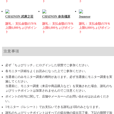
ト
ト
ト
CHAINON 武庫之荘
CHAINON 奈良橿原
Jeunesse
謝礼： 支払金額の70％
謝礼： 支払金額の70％
謝礼： 支払金額の70％
上限6,000ちょびポイン
上限6,000ちょびポイン
上限6,000ちょびポイン
ト
ト
ト
注意事項
必ず「ちょびリッチ」にログインした状態でご参加ください。
各モニター詳細をよくお読みになった上でご参加ください。
当選者にのみモニター調査の権利があります。必ず当選後にモニター調査を実
施してください。
当選前に、モニター調査（来店や商品購入など）を実施された場合、謝礼のち
ょびリッチポイントは加算されませんのでご注意ください。
ポイントの付与に関して、店舗やメーカーへのお問い合わせはお止めくださ
い。
1モニター（1レシート）でお支払いできる謝礼は1回のみとなります。
謝礼のちょびリッチポイントはすべての提出物の提出完了後、下記の期間で加