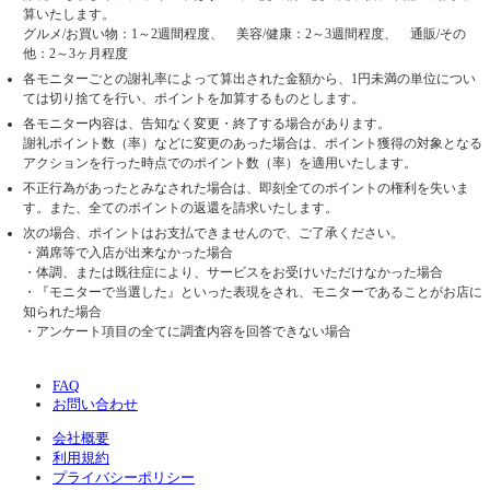
算いたします。
グルメ/お買い物：1～2週間程度、 美容/健康：2～3週間程度、 通販/その
他：2～3ヶ月程度
各モニターごとの謝礼率によって算出された金額から、1円未満の単位につい
ては切り捨てを行い、ポイントを加算するものとします。
各モニター内容は、告知なく変更・終了する場合があります。
謝礼ポイント数（率）などに変更のあった場合は、ポイント獲得の対象となる
アクションを行った時点でのポイント数（率）を適用いたします。
不正行為があったとみなされた場合は、即刻全てのポイントの権利を失いま
す。また、全てのポイントの返還を請求いたします。
次の場合、ポイントはお支払できませんので、ご了承ください。
・満席等で入店が出来なかった場合
・体調、または既往症により、サービスをお受けいただけなかった場合
・『モニターで当選した』といった表現をされ、モニターであることがお店に
知られた場合
・アンケート項目の全てに調査内容を回答できない場合
FAQ
お問い合わせ
会社概要
利用規約
プライバシーポリシー