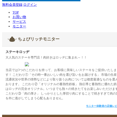
無料会員登録
ログイン
TOP
お買い物
サービス
モニター
ちょびリッチモニター
ステーキロッヂ
大人気のステーキ専門店！肉好きはロッヂに集まれ～！！
当店では3つのこだわりを持って、お客様に美味しいステーキをご提供いたしま
す！ こだわり①「その時一番おいしい肉を選び旨いをお届けする」 市場の生産
流通状況や世界の情勢などにより取り扱うお肉については都度最適なものを選
おります。 こだわり②「オリジナルの蓄熱性鉄板」 熱伝導と蓄熱性に優れた鉄
はロッヂの完全オリジナル。いつまでも熱々の焼きたてをお楽しみいただけま
こだわり③「肉の厚さ」 しっかりとした厚切り肉にすることで焼きすぎて肉の
を外に逃がしてしまう心配もありません。
モニター体験者の店舗レ