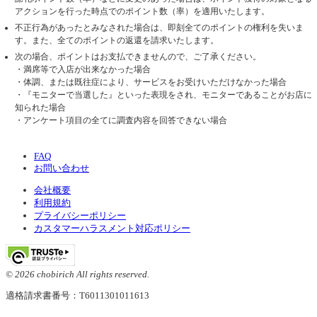
アクションを行った時点でのポイント数（率）を適用いたします。
不正行為があったとみなされた場合は、即刻全てのポイントの権利を失いま
す。また、全てのポイントの返還を請求いたします。
次の場合、ポイントはお支払できませんので、ご了承ください。
・満席等で入店が出来なかった場合
・体調、または既往症により、サービスをお受けいただけなかった場合
・『モニターで当選した』といった表現をされ、モニターであることがお店に
知られた場合
・アンケート項目の全てに調査内容を回答できない場合
FAQ
お問い合わせ
会社概要
利用規約
プライバシーポリシー
カスタマーハラスメント対応ポリシー
© 2026 chobirich All rights reserved.
適格請求書番号：T6011301011613