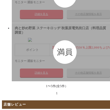
モニター:通販モニター
詳細を見る
その他店舗情報を表示
肉と炒め野菜 ステーキロッヂ 秋葉原電気街口店（料理品質
調査）
謝礼： 飲食代金の50％上限2,000ちょび
満員
ポイント
イント
モニター:通販モニター
詳細を見る
その他店舗情報を表示
1〜5件(全5件）
1
店舗レビュー