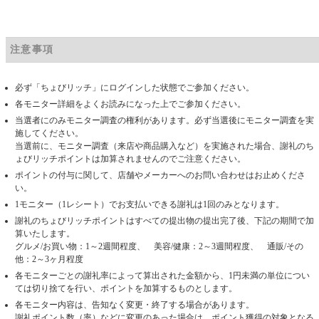
注意事項
必ず「ちょびリッチ」にログインした状態でご参加ください。
各モニター詳細をよくお読みになった上でご参加ください。
当選者にのみモニター調査の権利があります。必ず当選後にモニター調査を実
施してください。
当選前に、モニター調査（来店や商品購入など）を実施された場合、謝礼のち
ょびリッチポイントは加算されませんのでご注意ください。
ポイントの付与に関して、店舗やメーカーへのお問い合わせはお止めくださ
い。
1モニター（1レシート）でお支払いできる謝礼は1回のみとなります。
謝礼のちょびリッチポイントはすべての提出物の提出完了後、下記の期間で加
算いたします。
グルメ/お買い物：1～2週間程度、 美容/健康：2～3週間程度、 通販/その
他：2～3ヶ月程度
各モニターごとの謝礼率によって算出された金額から、1円未満の単位につい
ては切り捨てを行い、ポイントを加算するものとします。
各モニター内容は、告知なく変更・終了する場合があります。
謝礼ポイント数（率）などに変更のあった場合は、ポイント獲得の対象となる