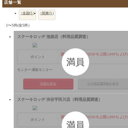
店舗一覧
<全国(5 )
<関東(5 )
1〜5件(全5件）
ステーキロッヂ 池袋店（料理品質調査）
謝礼： 飲食代金の50％上限2,000ちょび
ポイント
満員
イント
モニター:通販モニター
詳細を見る
その他店舗情報を表示
ステーキロッヂ 渋谷宇田川店（料理品質調査）
謝礼： 飲食代金の50％上限2,000ちょび
ポイント
満員
イント