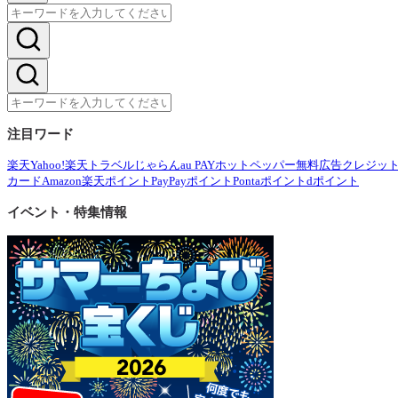
注目ワード
楽天
Yahoo!
楽天トラベル
じゃらん
au PAY
ホットペッパー
無料広告
クレジッ
カード
Amazon
楽天ポイント
PayPayポイント
Pontaポイント
dポイント
イベント・特集情報