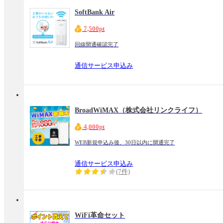
SoftBank Air
7,500pt
回線開通確認完了
通信サービス申込み
BroadWiMAX（株式会社リンクライフ）
4,000pt
WEB新規申込み後、30日以内に開通完了
通信サービス申込み
(7件)
WiFi革命セット