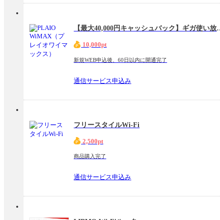
【最大40,000円キャッシュバック】ギガ使い放題で月額1
10,000pt
新規WEB申込後、60日以内に開通完了
通信サービス申込み
フリースタイルWi-Fi
2,500pt
商品購入完了
通信サービス申込み