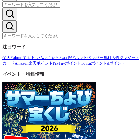
注目ワード
楽天
Yahoo!
楽天トラベル
じゃらん
au PAY
ホットペッパー
無料広告
クレジッ
カード
Amazon
楽天ポイント
PayPayポイント
Pontaポイント
dポイント
イベント・特集情報