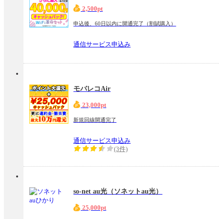
2,500pt
申込後、60日以内に開通完了（割賦購入）
通信サービス申込み
モバレコAir
23,000pt
新規回線開通完了
通信サービス申込み
(3件)
so-net au光（ソネットau光）
25,000pt