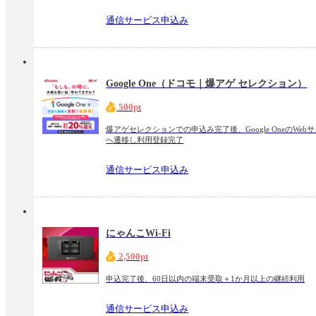
通信サービス申込み
Google One（ドコモ｜爆アゲ セレクション）
500pt
爆アゲセレクションでの申込み完了後、Google OneのWeb
へ遷移し利用登録完了
通信サービス申込み
にゃんこWi-Fi
2,500pt
申込完了後、60日以内の端末受取＋1か月以上の継続利用
通信サービス申込み