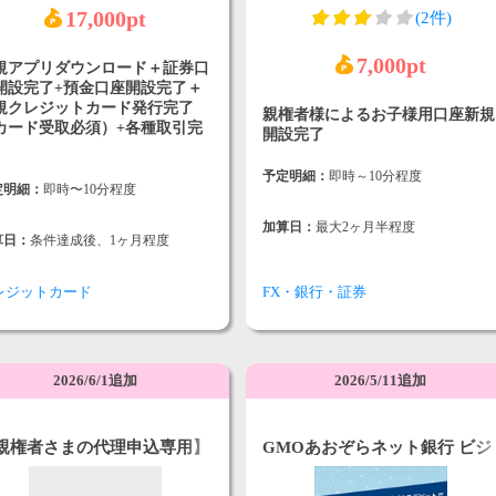
17,000pt
(2件)
7,000pt
規アプリダウンロード＋証券口
開設完了+預金口座開設完了＋
規クレジットカード発行完了
親権者様によるお子様用口座新規
カード受取必須）+各種取引完
開設完了
予定明細：
即時～10分程度
定明細：
即時〜10分程度
加算日：
最大2ヶ月半程度
算日：
条件達成後、1ヶ月程度
レジットカード
FX・銀行・証券
2026/6/1追加
2026/5/11追加
親権者さまの代理申込専用】
GMOあおぞらネット銀行 ビジ
井住友銀行Oliveお子さま用
ネスデビットカード
座