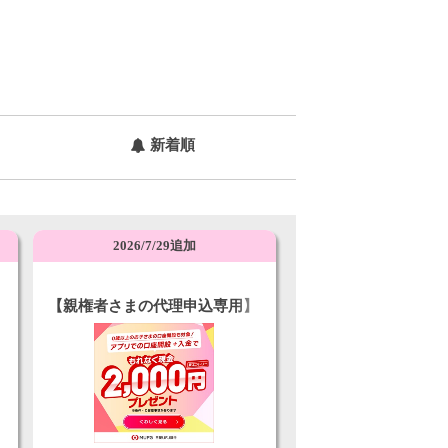
新着順
2026/7/29追加
【親権者さまの代理申込専用】
三菱ＵＦＪ銀行 お子さま用口
座