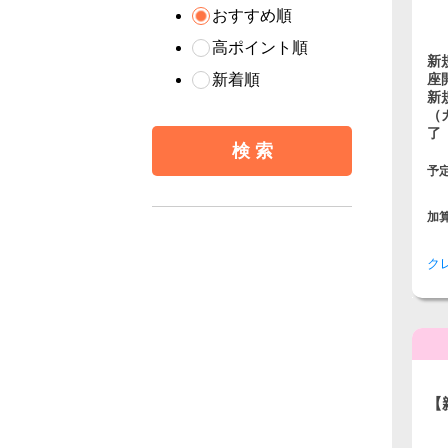
おすすめ順
高ポイント順
新
新着順
座
新
（
了
予
加
ク
【
三
口