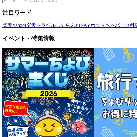
注目ワード
楽天
Yahoo!
楽天トラベル
じゃらん
au PAY
ホットペッパー
無料
イベント・特集情報