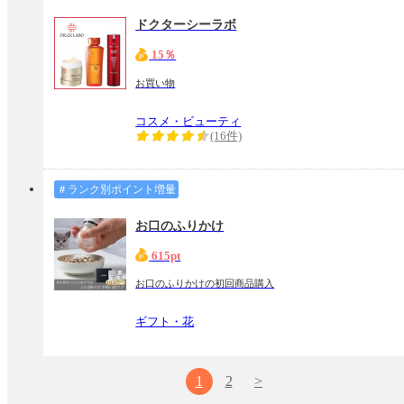
ドクターシーラボ
15％
お買い物
コスメ・ビューティ
(16件)
＃ランク別ポイント増量
お口のふりかけ
615pt
お口のふりかけの初回商品購入
ギフト・花
1
2
>