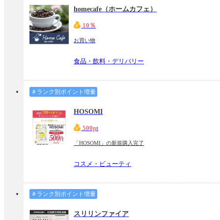
homecafe（ホームカフェ）
10％
お買い物
食品・飲料・デリバリー
＃ランク別ポイント増量
HOSOMI
500pt
「HOSOMI」の新規購入完了
コスメ・ビューティ
＃ランク別ポイント増量
スリリンファイア