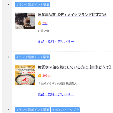
＃ランク別ポイント増量
国産高品質 ボディメイクブランドULTORA
7%
お買い物
食品・飲料・デリバリー
＃ランク別ポイント増量
糖質やGI値を気にしている方に【白米どうぞ】
200pt
「白米どうぞ」の初回商品購入
食品・飲料・デリバリー
＃ランク別ポイント増量
＃ポイントアップ中