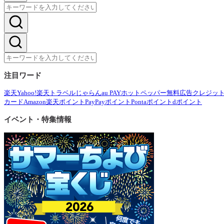
注目ワード
楽天
Yahoo!
楽天トラベル
じゃらん
au PAY
ホットペッパー
無料広告
クレジッ
カード
Amazon
楽天ポイント
PayPayポイント
Pontaポイント
dポイント
イベント・特集情報