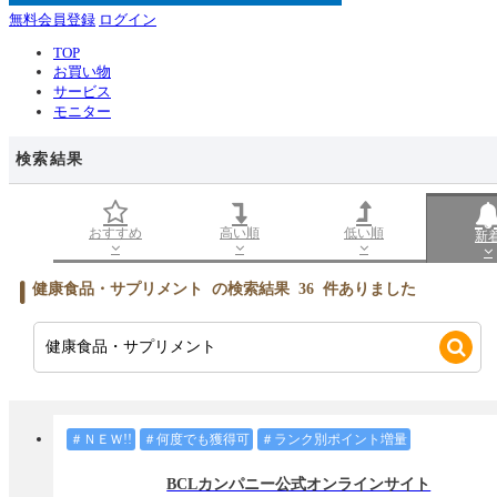
無料会員登録
ログイン
TOP
お買い物
サービス
モニター
検索結果
おすすめ
高い順
低い順
新
健康食品・サプリメント
の検索結果
36
件ありました
＃ＮＥＷ!!
＃何度でも獲得可
＃ランク別ポイント増量
BCLカンパニー公式オンラインサイト