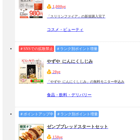
1,000pt
「スリリンファイア」の新規購入完了
コスメ・ビューティ
＃SNSでの拡散禁止
＃ランク別ポイント増量
やずや_にんにくしじみ
20pt
「やずや_にんにくしじみ」の無料モニター申込み
食品・飲料・デリバリー
＃ポイントアップ中
＃ランク別ポイント増量
ゼンブブレッドスタートセット
150pt