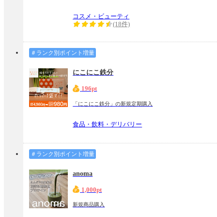
コスメ・ビューティ
(18件)
＃ランク別ポイント増量
にこにこ鉄分
196pt
「にこにこ鉄分」の新規定期購入
食品・飲料・デリバリー
＃ランク別ポイント増量
anoma
1,000pt
新規商品購入