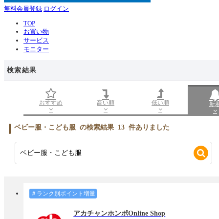
無料会員登録
ログイン
TOP
お買い物
サービス
モニター
検索結果
おすすめ
高い順
低い順
新
ベビー服・こども服
の検索結果
13
件ありました
＃ランク別ポイント増量
アカチャンホンポOnline Shop