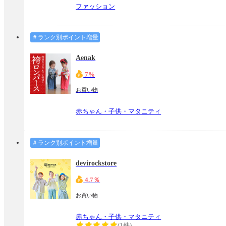
ファッション
＃ランク別ポイント増量
Aenak
7%
お買い物
赤ちゃん・子供・マタニティ
＃ランク別ポイント増量
devirockstore
4.7％
お買い物
赤ちゃん・子供・マタニティ
(1件)