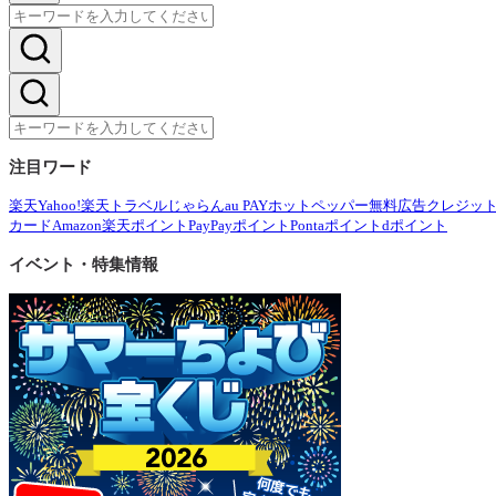
注目ワード
楽天
Yahoo!
楽天トラベル
じゃらん
au PAY
ホットペッパー
無料広告
クレジッ
カード
Amazon
楽天ポイント
PayPayポイント
Pontaポイント
dポイント
イベント・特集情報