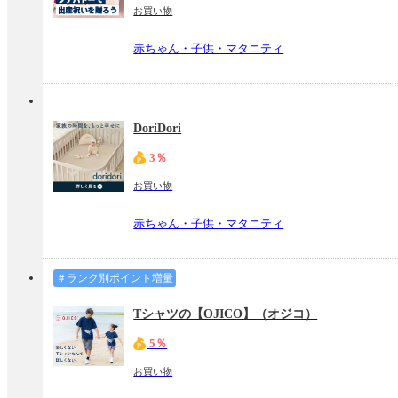
お買い物
赤ちゃん・子供・マタニティ
DoriDori
3％
お買い物
赤ちゃん・子供・マタニティ
＃ランク別ポイント増量
Tシャツの【OJICO】（オジコ）
5％
お買い物