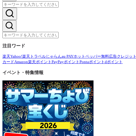
注目ワード
楽天
Yahoo!
楽天トラベル
じゃらん
au PAY
ホットペッパー
無料広告
クレジッ
カード
Amazon
楽天ポイント
PayPayポイント
Pontaポイント
dポイント
イベント・特集情報