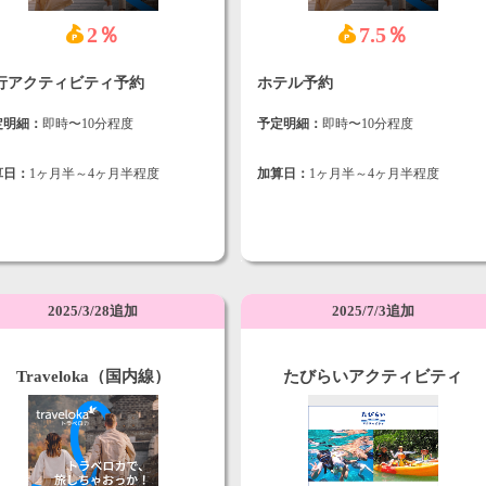
2％
7.5％
行アクティビティ予約
ホテル予約
定明細：
即時〜10分程度
予定明細：
即時〜10分程度
算日：
1ヶ月半～4ヶ月半程度
加算日：
1ヶ月半～4ヶ月半程度
2025/3/28追加
2025/7/3追加
Traveloka（国内線）
たびらいアクティビティ