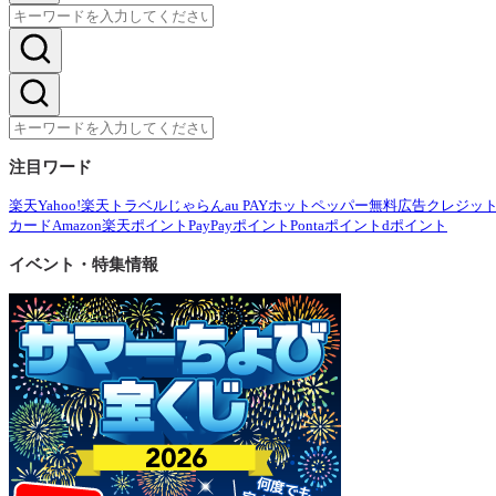
注目ワード
楽天
Yahoo!
楽天トラベル
じゃらん
au PAY
ホットペッパー
無料広告
クレジッ
カード
Amazon
楽天ポイント
PayPayポイント
Pontaポイント
dポイント
イベント・特集情報