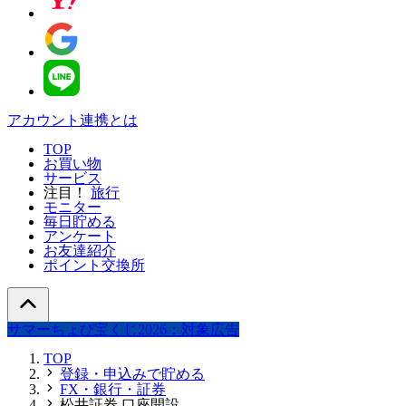
アカウント連携とは
TOP
お買い物
サービス
注目！
旅行
モニター
毎日貯める
アンケート
お友達紹介
ポイント交換所
サマーちょび宝くじ2026：対象広告
TOP
登録・申込みで貯める
FX・銀行・証券
松井証券 口座開設