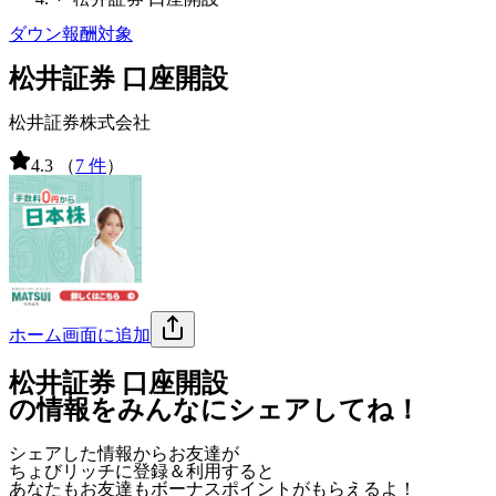
ダウン報酬対象
松井証券 口座開設
松井証券株式会社
4.3
（
7 件
）
ホーム画面に追加
松井証券 口座開設
の情報をみんなにシェアしてね！
シェアした情報からお友達が
ちょびリッチに登録＆利用すると
あなたもお友達も
ボーナスポイント
がもらえるよ！