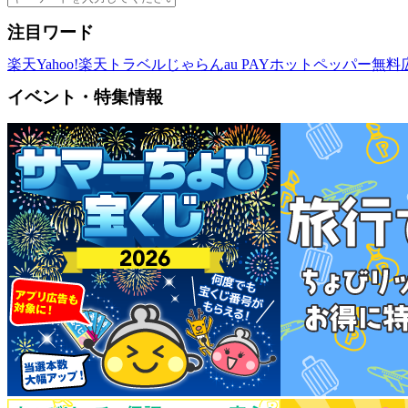
注目ワード
楽天
Yahoo!
楽天トラベル
じゃらん
au PAY
ホットペッパー
無料
イベント・特集情報