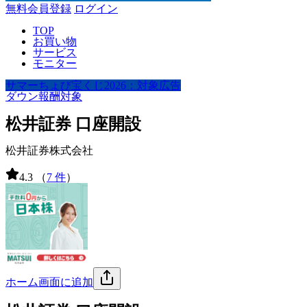
無料会員登録
ログイン
TOP
お買い物
サービス
モニター
サマーちょび宝くじ2026：対象広告
ダウン報酬対象
松井証券 口座開設
松井証券株式会社
4.3
（
7 件
）
ホーム画面に追加