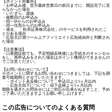
【ポイント対象外】
・お申込み後、翌月最終営業日の前日までに、開設完了に至
らなかった場合
・いたずら、虚偽
・複数回のお申込み
・同一IPからのお申込み
・同一住所からのお申込み
・過去、「 松井証券株式会社」のサービスを利用されたこ
とがある場合
・広告主計測ツール上アフィリエイト広告経由外と判断され
た場合
【注意事項】
・口座開設前でも、予定明細反映後にお手続きのキャンセル
をし、再申込みをされた場合はポイント獲得ができませんの
でご注意ください。
【お問い合わせについて】
※ポイントに関するお問い合わせにつきましては、下記を調
査可能期間とさせていただきます。
・ポイント未反映について：申込日より5ヶ月以内
・広告主却下について：却下反映より5ヶ月以内
期限を過ぎたお問合せにはご対応が出来かねますこと、予め
ご了承いただきますようお願い申し上げます。
この広告についてのよくある質問