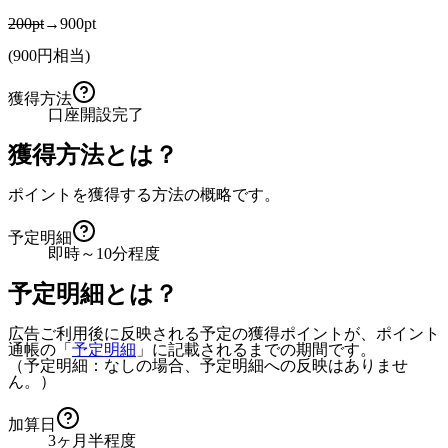
200pt
→900pt
(
900
円相当)
獲得方法
口座開設完了
獲得方法とは？
ポイントを獲得する方法の概略です。
予定明細
即時～10分程度
予定明細とは？
広告ご利用後に反映される予定の獲得ポイントが、ポイント
通帳の「
予定明細
」に記載されるまでの期間です。
（予定明細：なしの場合、予定明細への反映はありませ
ん。）
加算日
3ヶ月半程度