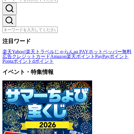
注目ワード
楽天
Yahoo!
楽天トラベル
じゃらん
au PAY
ホットペッパー
無料
広告
クレジットカード
Amazon
楽天ポイント
PayPayポイント
Pontaポイント
dポイント
イベント・特集情報