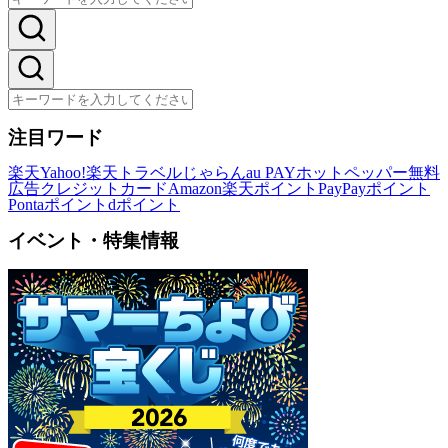
注目ワード
楽天
Yahoo!
楽天トラベル
じゃらん
au PAY
ホットペッパー
無料
広告
クレジットカード
Amazon
楽天ポイント
PayPayポイント
Pontaポイント
dポイント
イベント・特集情報