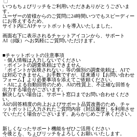
いつもちょびリッチをご利用いただきありがとうございま
す。
ユーザーの皆様からのご質問に24時間いつでもスピーディー
にお答えするため、
サイト内にAIチャットボットを導入いたしました。
画面右下に表示されるチャットアイコンから、サポート
AI（β版）へお気軽にご質問いただけます。
■チャットボットの注意事項
・個人情報は入力しないでください
・ポイントの調査依頼はできません
「ポイントが反映されない」等の個別の調査依頼は、AIで
は対応できません。お手数ですが、従来通り【お問い合わせ
フォーム】より必要事項を添えてご依頼ください。
・AIによる自動回答のため、AIの性質上、不正確な回答を
出力する場合がございます。
解決しない場合は、サポート窓口までお問い合わせくださ
い。
AIの回答精度の向上およびサポート品質改善のため、チャ
ットボットに入力されたご質問内容（対話履歴）を利用させ
ていただく場合がございます。あらかじめご了承ください。
新しくなったサポート機能をぜひご活用ください
今後とも、ちょびリッチをよろしくお願いいたします。