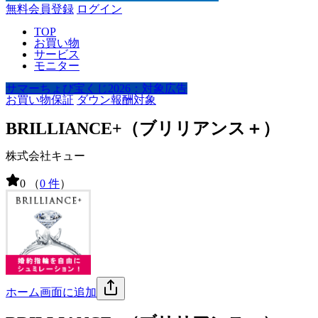
無料会員登録
ログイン
TOP
お買い物
サービス
モニター
サマーちょび宝くじ2026：対象広告
お買い物保証
ダウン報酬対象
BRILLIANCE+（ブリリアンス＋）
株式会社キュー
0
（
0 件
）
ホーム画面に追加