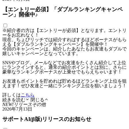
【エントリー必須】「ダブルランキングキャンペ
ーン」開催中♪
※紹介者の方は【エントリーが必須】となります。エントリ
ーをお忘れなく！
現在、ちょびリッチでは紹介すればするほどボーナスがもら
える【ダブルランキングキャンペーン】を開催中！
今回のキャンペーンは、紹介したあなたもお友達もダブルで
嬉しいキャンペーンとなっています。
SNSやブログ、メールなどでお友達をたくさん紹介して上位
にランクインすると、通常の紹介ポイントとは別に、さらに
豪華なランキングボーナスが上乗せでもらえちゃいます！
お友達もポイントを貯めれば貯めるほどランキング上位を狙
えます！ぜひ友達と一緒にランキング上位を狙いましょう！
詳しくは
こちら
続きを読む
閉じる
NEW!
リリース
その他
2026年7月13日
サポートAI(β版)リリースのお知らせ