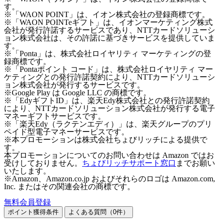
す。
※「WAON POINT」は、イオン株式会社の登録商標です。
※「WAON POINTeギフト」は、イオンマーケティング株式
会社が発行許諾するサービスであり、NTTカードソリューシ
ョン株式会社は、その許諾に基づきサービスを提供していま
す。
※「Ponta」は、株式会社ロイヤリティ マーケティングの登
録商標です。
※「Pontaポイント コード」は、株式会社ロイヤリティ マー
ケティングとの発行許諾契約により、NTTカードソリューシ
ョン株式会社が発行するサービスです。
※Google Play は Google LLC の商標です。
※「EdyギフトID」は、楽天Edy株式会社との発行許諾契約
により、NTTカードソリューション株式会社が発行する電子
マネーギフトサービスです。
※「楽天Edy（ラクテンエディ）」は、楽天グループのプリ
ペイド型電子マネーサービスです。
※本プロモーションは株式会社ちょびリッチによる提供で
す。
本プロモーションについてのお問い合わせは Amazon ではお
受けしておりません。
ちょびリッチサポート窓口
までお願い
いたします。
※Amazon、Amazon.co.jp およびそれらのロゴは Amazon.com,
Inc. またはその関連会社の商標です。
無料会員登録
ポイント獲得条件
よくある質問（
0
件）