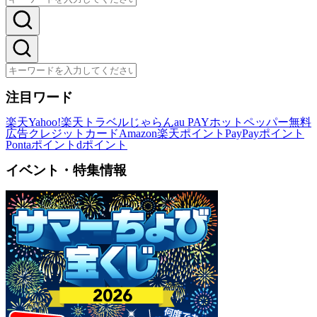
注目ワード
楽天
Yahoo!
楽天トラベル
じゃらん
au PAY
ホットペッパー
無料
広告
クレジットカード
Amazon
楽天ポイント
PayPayポイント
Pontaポイント
dポイント
イベント・特集情報