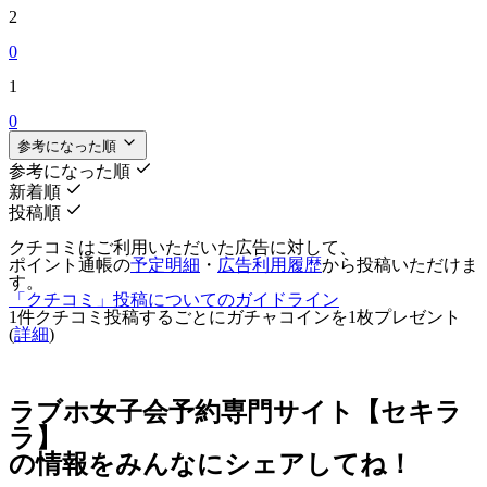
2
0
1
0
参考になった順
参考になった順
新着順
投稿順
クチコミはご利用いただいた広告に対して、
ポイント通帳の
予定明細
・
広告利用履歴
から投稿いただけま
す。
「クチコミ」投稿についてのガイドライン
1件クチコミ投稿するごとに
ガチャコインを1枚
プレゼント
(
詳細
)
ラブホ女子会予約専門サイト【セキラ
ラ】
の情報をみんなにシェアしてね！