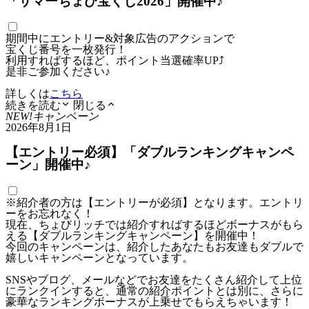
「サマーちょび宝くじ2026」開催中♪
期間中にエントリー&対象広告のアクションで
宝くじ番号を一枚発行！
利用すればするほど、ポイント当選確率UP⤴
是非ご参加ください♪
詳しくは
こちら
続きを読む
閉じる
NEW!
キャンペーン
2026年8月1日
【エントリー必須】「ダブルランキングキャンペ
ーン」開催中♪
※紹介者の方は【エントリーが必須】となります。エントリ
ーをお忘れなく！
現在、ちょびリッチでは紹介すればするほどボーナスがもら
える【ダブルランキングキャンペーン】を開催中！
今回のキャンペーンは、紹介したあなたもお友達もダブルで
嬉しいキャンペーンとなっています。
SNSやブログ、メールなどでお友達をたくさん紹介して上位
にランクインすると、通常の紹介ポイントとは別に、さらに
豪華なランキングボーナスが上乗せでもらえちゃいます！