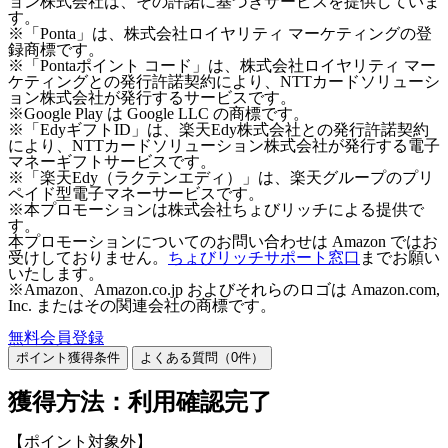
ョン株式会社は、その許諾に基づきサービスを提供していま
す。
※「Ponta」は、株式会社ロイヤリティ マーケティングの登
録商標です。
※「Pontaポイント コード」は、株式会社ロイヤリティ マー
ケティングとの発行許諾契約により、NTTカードソリューシ
ョン株式会社が発行するサービスです。
※Google Play は Google LLC の商標です。
※「EdyギフトID」は、楽天Edy株式会社との発行許諾契約
により、NTTカードソリューション株式会社が発行する電子
マネーギフトサービスです。
※「楽天Edy（ラクテンエディ）」は、楽天グループのプリ
ペイド型電子マネーサービスです。
※本プロモーションは株式会社ちょびリッチによる提供で
す。
本プロモーションについてのお問い合わせは Amazon ではお
受けしておりません。
ちょびリッチサポート窓口
までお願い
いたします。
※Amazon、Amazon.co.jp およびそれらのロゴは Amazon.com,
Inc. またはその関連会社の商標です。
無料会員登録
ポイント獲得条件
よくある質問（
0
件）
獲得方法：利用確認完了
【ポイント対象外】