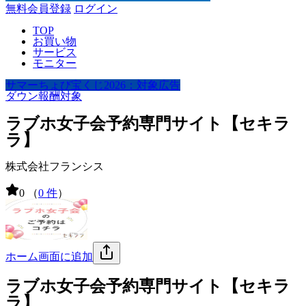
無料会員登録
ログイン
TOP
お買い物
サービス
モニター
サマーちょび宝くじ2026：対象広告
ダウン報酬対象
ラブホ女子会予約専門サイト【セキラ
ラ】
株式会社フランシス
0
（
0 件
）
ホーム画面に追加
ラブホ女子会予約専門サイト【セキラ
ラ】