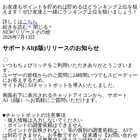
お友達もポイントを貯めれば貯めるほどランキング上位を狙
えます！ぜひ友達と一緒にランキング上位を狙いましょう！
詳しくは
こちら
続きを読む
閉じる
NEW!
リリース
その他
2026年7月13日
サポートAI(β版)リリースのお知らせ
いつもちょびリッチをご利用いただきありがとうございま
す。
ユーザーの皆様からのご質問に24時間いつでもスピーディー
にお答えするため、
サイト内にAIチャットボットを導入いたしました。
画面右下に表示されるチャットアイコンから、サポート
AI（β版）へお気軽にご質問いただけます。
■チャットボットの注意事項
・個人情報は入力しないでください
・ポイントの調査依頼はできません
「ポイントが反映されない」等の個別の調査依頼は、AIで
は対応できません。お手数ですが、従来通り【お問い合わせ