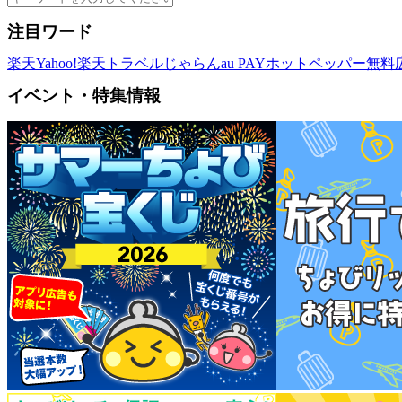
注目ワード
楽天
Yahoo!
楽天トラベル
じゃらん
au PAY
ホットペッパー
無料
イベント・特集情報