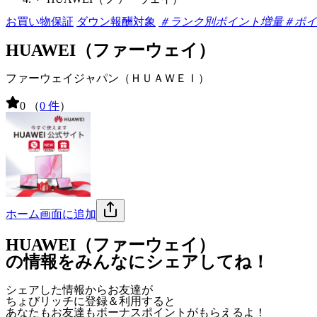
お買い物保証
ダウン報酬対象
＃ランク別ポイント増量
＃ポイ
HUAWEI（ファーウェイ）
ファーウェイジャパン（ＨＵＡＷＥＩ）
0
（
0 件
）
ホーム画面に追加
HUAWEI（ファーウェイ）
の情報をみんなにシェアしてね！
シェアした情報からお友達が
ちょびリッチに登録＆利用すると
あなたもお友達も
ボーナスポイント
がもらえるよ！