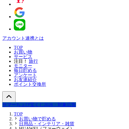
アカウント連携とは
TOP
お買い物
サービス
注目！
旅行
モニター
毎日貯める
アンケート
お友達紹介
ポイント交換所
サマーちょび宝くじ2026：対象広告
TOP
お買い物で貯める
日用品・インテリア・雑貨
HUAWEI（ファーウェイ）