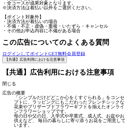
・全コースが成果対象となります。
※決済方法は着払い以外をご選択ください。
【ポイント対象外】
・決済方法が着払いの場合
・不備・不正・虚偽・重複・いたずら・キャンセル
・その他お申込内容に不備がある場合
この広告についてのよくある質問
ログインしてポイントGET
無料会員登録
【共通】広告利用における注意事項
【共通】広告利用における注意事項
閉じる
広告の概要
「シンプルだけどどこか心をくすぐられる」をコンセ
プトに、ラッピングにもこだわったフレンチシックな
花束やプリザーブドフラワーギフトを揃えたオンライ
ンフラワーショップです。
母の日や父の日、入学式や卒業式、成人式、お盆やお
供えなど、 毎日の暮らしに寄り添うお花をご用意して
います。