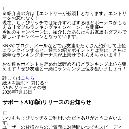
※紹介者の方は【エントリーが必須】となります。エントリ
ーをお忘れなく！
現在、ちょびリッチでは紹介すればするほどボーナスがもら
える【ダブルランキングキャンペーン】を開催中！
今回のキャンペーンは、紹介したあなたもお友達もダブルで
嬉しいキャンペーンとなっています。
SNSやブログ、メールなどでお友達をたくさん紹介して上位
にランクインすると、通常の紹介ポイントとは別に、さらに
豪華なランキングボーナスが上乗せでもらえちゃいます！
お友達もポイントを貯めれば貯めるほどランキング上位を狙
えます！ぜひ友達と一緒にランキング上位を狙いましょう！
詳しくは
こちら
続きを読む
閉じる
NEW!
リリース
その他
2026年7月13日
サポートAI(β版)リリースのお知らせ
いつもちょびリッチをご利用いただきありがとうございま
す。
ユーザーの皆様からのご質問に24時間いつでもスピーディー