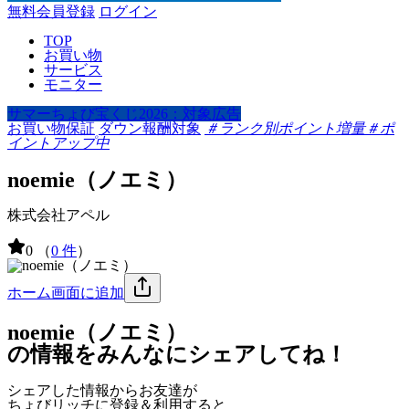
無料会員登録
ログイン
TOP
お買い物
サービス
モニター
サマーちょび宝くじ2026：対象広告
お買い物保証
ダウン報酬対象
＃ランク別ポイント増量
＃ポ
イントアップ中
noemie（ノエミ）
株式会社アペル
0
（
0 件
）
ホーム画面に追加
noemie（ノエミ）
の情報をみんなにシェアしてね！
シェアした情報からお友達が
ちょびリッチに登録＆利用すると