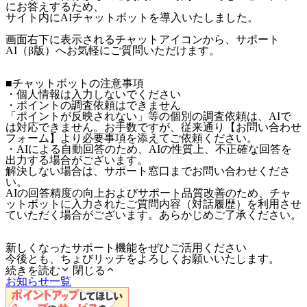
にお答えするため、
サイト内にAIチャットボットを導入いたしました。
画面右下に表示されるチャットアイコンから、サポート
AI（β版）へお気軽にご質問いただけます。
■チャットボットの注意事項
・個人情報は入力しないでください
・ポイントの調査依頼はできません
「ポイントが反映されない」等の個別の調査依頼は、AIで
は対応できません。お手数ですが、従来通り【お問い合わせ
フォーム】より必要事項を添えてご依頼ください。
・AIによる自動回答のため、AIの性質上、不正確な回答を
出力する場合がございます。
解決しない場合は、サポート窓口までお問い合わせくださ
い。
AIの回答精度の向上およびサポート品質改善のため、チャ
ットボットに入力されたご質問内容（対話履歴）を利用させ
ていただく場合がございます。あらかじめご了承ください。
新しくなったサポート機能をぜひご活用ください
今後とも、ちょびリッチをよろしくお願いいたします。
続きを読む
閉じる
お知らせ一覧