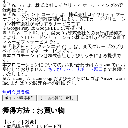
す。
※「Ponta」は、株式会社ロイヤリティ マーケティングの登
録商標です。
※「Pontaポイント コード」は、株式会社ロイヤリティ マー
ケティングとの発行許諾契約により、NTTカードソリューシ
ョン株式会社が発行するサービスです。
※Google Play は Google LLC の商標です。
※「EdyギフトID」は、楽天Edy株式会社との発行許諾契約
により、NTTカードソリューション株式会社が発行する電子
マネーギフトサービスです。
※「楽天Edy（ラクテンエディ）」は、楽天グループのプリ
ペイド型電子マネーサービスです。
※本プロモーションは株式会社ちょびリッチによる提供で
す。
本プロモーションについてのお問い合わせは Amazon ではお
受けしておりません。
ちょびリッチサポート窓口
までお願い
いたします。
※Amazon、Amazon.co.jp およびそれらのロゴは Amazon.com,
Inc. またはその関連会社の商標です。
無料会員登録
ポイント獲得条件
よくある質問（
0
件）
獲得方法：お買い物
【ポイント対象】
・商品購入完了（リピート可）