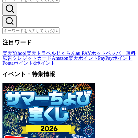
注目ワード
楽天
Yahoo!
楽天トラベル
じゃらん
au PAY
ホットペッパー
無料
広告
クレジットカード
Amazon
楽天ポイント
PayPayポイント
Pontaポイント
dポイント
イベント・特集情報