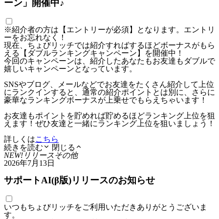
ーン」開催中♪
※紹介者の方は【エントリーが必須】となります。エントリ
ーをお忘れなく！
現在、ちょびリッチでは紹介すればするほどボーナスがもら
える【ダブルランキングキャンペーン】を開催中！
今回のキャンペーンは、紹介したあなたもお友達もダブルで
嬉しいキャンペーンとなっています。
SNSやブログ、メールなどでお友達をたくさん紹介して上位
にランクインすると、通常の紹介ポイントとは別に、さらに
豪華なランキングボーナスが上乗せでもらえちゃいます！
お友達もポイントを貯めれば貯めるほどランキング上位を狙
えます！ぜひ友達と一緒にランキング上位を狙いましょう！
詳しくは
こちら
続きを読む
閉じる
NEW!
リリース
その他
2026年7月13日
サポートAI(β版)リリースのお知らせ
いつもちょびリッチをご利用いただきありがとうございま
す。