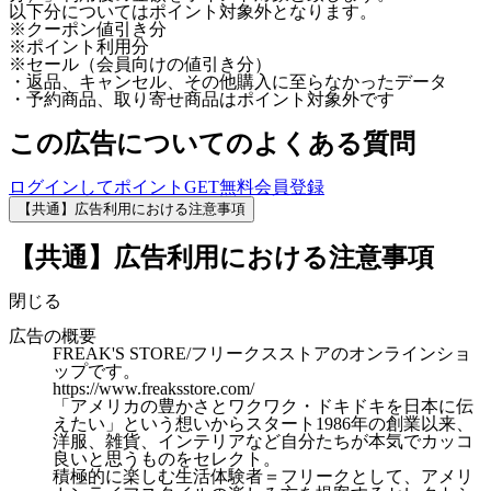
以下分についてはポイント対象外となります。
※クーポン値引き分
※ポイント利用分
※セール（会員向けの値引き分）
・返品、キャンセル、その他購入に至らなかったデータ
・予約商品、取り寄せ商品はポイント対象外です
この広告についてのよくある質問
ログインしてポイントGET
無料会員登録
【共通】広告利用における注意事項
【共通】広告利用における注意事項
閉じる
広告の概要
FREAK'S STORE/フリークスストアのオンラインショ
ップです。
https://www.freaksstore.com/
「アメリカの豊かさとワクワク・ドキドキを日本に伝
えたい」という想いからスタート1986年の創業以来、
洋服、雑貨、インテリアなど自分たちが本気でカッコ
良いと思うものをセレクト。
積極的に楽しむ生活体験者＝フリークとして、アメリ