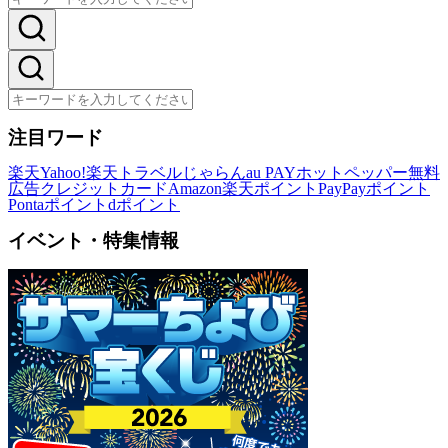
注目ワード
楽天
Yahoo!
楽天トラベル
じゃらん
au PAY
ホットペッパー
無料
広告
クレジットカード
Amazon
楽天ポイント
PayPayポイント
Pontaポイント
dポイント
イベント・特集情報