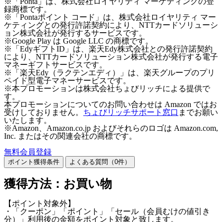
※「Ponta」は、株式会社ロイヤリティ マーケティングの登
録商標です。
※「Pontaポイント コード」は、株式会社ロイヤリティ マー
ケティングとの発行許諾契約により、NTTカードソリューシ
ョン株式会社が発行するサービスです。
※Google Play は Google LLC の商標です。
※「EdyギフトID」は、楽天Edy株式会社との発行許諾契約
により、NTTカードソリューション株式会社が発行する電子
マネーギフトサービスです。
※「楽天Edy（ラクテンエディ）」は、楽天グループのプリ
ペイド型電子マネーサービスです。
※本プロモーションは株式会社ちょびリッチによる提供で
す。
本プロモーションについてのお問い合わせは Amazon ではお
受けしておりません。
ちょびリッチサポート窓口
までお願い
いたします。
※Amazon、Amazon.co.jp およびそれらのロゴは Amazon.com,
Inc. またはその関連会社の商標です。
無料会員登録
ポイント獲得条件
よくある質問（
0
件）
獲得方法：お買い物
【ポイント対象外】
・「クーポン」「ポイント」「セール（会員むけの値引き
分）」利用後の金額をポイント対象と致します。