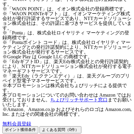
す。
※「WAON POINT」は、イオン株式会社の登録商標です。
※「WAON POINTeギフト」は、イオンマーケティング株式
会社が発行許諾するサービスであり、NTTカードソリューシ
ョン株式会社は、その許諾に基づきサービスを提供していま
す。
※「Ponta」は、株式会社ロイヤリティ マーケティングの登
録商標です。
※「Pontaポイント コード」は、株式会社ロイヤリティ マー
ケティングとの発行許諾契約により、NTTカードソリューシ
ョン株式会社が発行するサービスです。
※Google Play は Google LLC の商標です。
※「EdyギフトID」は、楽天Edy株式会社との発行許諾契約
により、NTTカードソリューション株式会社が発行する電子
マネーギフトサービスです。
※「楽天Edy（ラクテンエディ）」は、楽天グループのプリ
ペイド型電子マネーサービスです。
※本プロモーションは株式会社ちょびリッチによる提供で
す。
本プロモーションについてのお問い合わせは Amazon ではお
受けしておりません。
ちょびリッチサポート窓口
までお願い
いたします。
※Amazon、Amazon.co.jp およびそれらのロゴは Amazon.com,
Inc. またはその関連会社の商標です。
無料会員登録
ポイント獲得条件
よくある質問（
0
件）