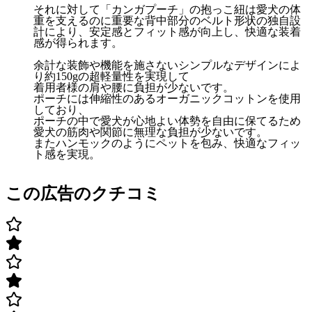
それに対して「カンガプーチ」の抱っこ紐は愛犬の体
重を支えるのに重要な背中部分のベルト形状の独自設
計により、安定感とフィット感が向上し、快適な装着
感が得られます。
余計な装飾や機能を施さないシンプルなデザインによ
り約150gの超軽量性を実現して
着用者様の肩や腰に負担が少ないです。
ポーチには伸縮性のあるオーガニックコットンを使用
しており、
ポーチの中で愛犬が心地よい体勢を自由に保てるため
愛犬の筋肉や関節に無理な負担が少ないです。
またハンモックのようにペットを包み、快適なフィッ
ト感を実現。
この広告のクチコミ