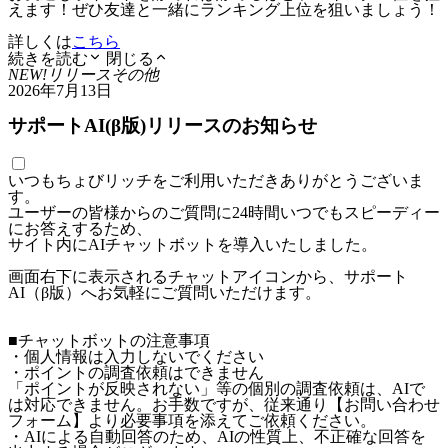
えます！ぜひ友達と一緒にランキング上位を狙いましょう！
詳しくは
こちら
続きを読む
閉じる
NEW!
リリース
その他
2026年7月13日
サポートAI(β版)リリースのお知らせ
いつもちょびリッチをご利用いただきありがとうございま
す。
ユーザーの皆様からのご質問に24時間いつでもスピーディー
にお答えするため、
サイト内にAIチャットボットを導入いたしました。
画面右下に表示されるチャットアイコンから、サポート
AI（β版）へお気軽にご質問いただけます。
■チャットボットの注意事項
・個人情報は入力しないでください
・ポイントの調査依頼はできません
「ポイントが反映されない」等の個別の調査依頼は、AIで
は対応できません。お手数ですが、従来通り【お問い合わせ
フォーム】より必要事項を添えてご依頼ください。
・AIによる自動回答のため、AIの性質上、不正確な回答を