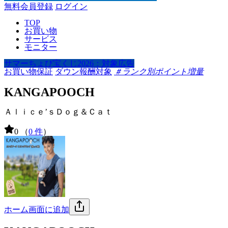
無料会員登録
ログイン
TOP
お買い物
サービス
モニター
サマーちょび宝くじ2026：対象広告
お買い物保証
ダウン報酬対象
＃ランク別ポイント増量
KANGAPOOCH
Ａｌｉｃｅ’ｓＤｏｇ＆Ｃａｔ
0
（
0 件
）
ホーム画面に追加