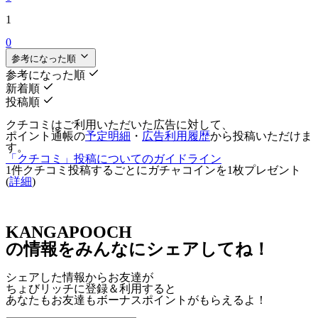
1
0
参考になった順
参考になった順
新着順
投稿順
クチコミはご利用いただいた広告に対して、
ポイント通帳の
予定明細
・
広告利用履歴
から投稿いただけま
す。
「クチコミ」投稿についてのガイドライン
1件クチコミ投稿するごとに
ガチャコインを1枚
プレゼント
(
詳細
)
KANGAPOOCH
の情報をみんなにシェアしてね！
シェアした情報からお友達が
ちょびリッチに登録＆利用すると
あなたもお友達も
ボーナスポイント
がもらえるよ！