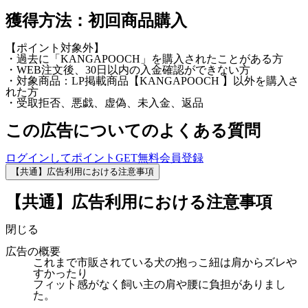
獲得方法：初回商品購入
【ポイント対象外】
・過去に「KANGAPOOCH」を購入されたことがある方
・WEB注文後、30日以内の入金確認ができない方
・対象商品：LP掲載商品【KANGAPOOCH 】以外を購入さ
れた方
・受取拒否、悪戯、虚偽、未入金、返品
この広告についてのよくある質問
ログインしてポイントGET
無料会員登録
【共通】広告利用における注意事項
【共通】広告利用における注意事項
閉じる
広告の概要
これまで市販されている犬の抱っこ紐は肩からズレや
すかったり
フィット感がなく飼い主の肩や腰に負担がありまし
た。