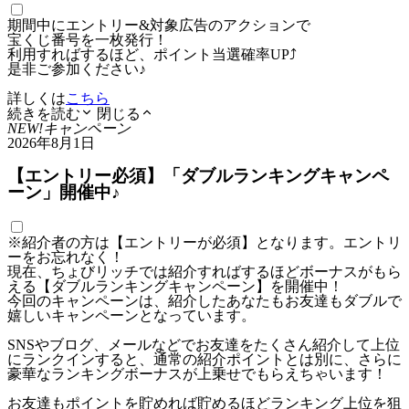
期間中にエントリー&対象広告のアクションで
宝くじ番号を一枚発行！
利用すればするほど、ポイント当選確率UP⤴
是非ご参加ください♪
詳しくは
こちら
続きを読む
閉じる
NEW!
キャンペーン
2026年8月1日
【エントリー必須】「ダブルランキングキャンペ
ーン」開催中♪
※紹介者の方は【エントリーが必須】となります。エントリ
ーをお忘れなく！
現在、ちょびリッチでは紹介すればするほどボーナスがもら
える【ダブルランキングキャンペーン】を開催中！
今回のキャンペーンは、紹介したあなたもお友達もダブルで
嬉しいキャンペーンとなっています。
SNSやブログ、メールなどでお友達をたくさん紹介して上位
にランクインすると、通常の紹介ポイントとは別に、さらに
豪華なランキングボーナスが上乗せでもらえちゃいます！
お友達もポイントを貯めれば貯めるほどランキング上位を狙