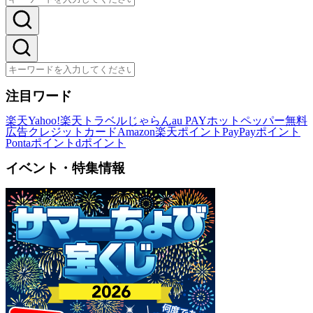
注目ワード
楽天
Yahoo!
楽天トラベル
じゃらん
au PAY
ホットペッパー
無料
広告
クレジットカード
Amazon
楽天ポイント
PayPayポイント
Pontaポイント
dポイント
イベント・特集情報