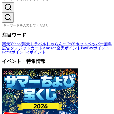
注目ワード
楽天
Yahoo!
楽天トラベル
じゃらん
au PAY
ホットペッパー
無料
広告
クレジットカード
Amazon
楽天ポイント
PayPayポイント
Pontaポイント
dポイント
イベント・特集情報