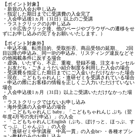
【ポイント対象】
・新規の入会お申し込み
・指定した期日までに受講費の入金完了
・入会申込後1ヵ月（31日）以上のご受講
・ラストクリックのお申し込み
（※広告クリック後、他のページやブラウザへの遷移をせ
ずにお申し込みの完了をお願いいたします。）
【ポイント対象外】
・申込不備、転売目的、受取拒否、商品受領の延期、 2回
目以降の申込み、同一IPの申込み、リスティング違反などそ
の他掲載条件に反する場合
・虚偽、いたずら、不正、重複、登録不備、注文キャンセル
・お友だち・ごきょうだい紹介制度を利用した入会の場合
・受講費を指定した期日までにご入金いただけなかった場合
・現在、こどもちゃれんじ・進研ゼミを受講されている場合
・申込の際にお客様の情報を正しくご入力いただけていない
場合
・入会申込後1ヵ月（31日）以上ご受講いただけなかった場
合
・ラストクリックではないお申し込み
・海外受講の入会申込の場合
・「こどもちゃれんじ baby」「こどもちゃれんじ ぷち（翌
年度4月号の先行申込）」の入会
・「こどもちゃれんじEnglish（ぷち、ぽけっと、ほっぷ、す
てっぷ、じゃんぷ）」の入会
・「進研ゼミ中学講座 中高一貫」の入会br> ・各種オプシ
ョン教材のみのお申し込み