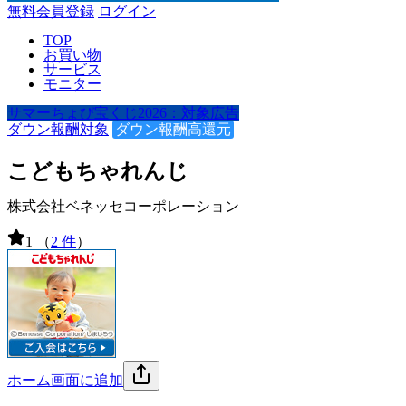
無料会員登録
ログイン
TOP
お買い物
サービス
モニター
サマーちょび宝くじ2026：対象広告
ダウン報酬対象
ダウン報酬高還元
こどもちゃれんじ
株式会社ベネッセコーポレーション
1
（
2 件
）
ホーム画面に追加