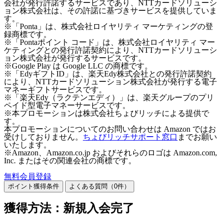
会社が発行許諾するサービスであり、NTTカードソリューシ
ョン株式会社は、その許諾に基づきサービスを提供していま
す。
※「Ponta」は、株式会社ロイヤリティ マーケティングの登
録商標です。
※「Pontaポイント コード」は、株式会社ロイヤリティ マー
ケティングとの発行許諾契約により、NTTカードソリューシ
ョン株式会社が発行するサービスです。
※Google Play は Google LLC の商標です。
※「EdyギフトID」は、楽天Edy株式会社との発行許諾契約
により、NTTカードソリューション株式会社が発行する電子
マネーギフトサービスです。
※「楽天Edy（ラクテンエディ）」は、楽天グループのプリ
ペイド型電子マネーサービスです。
※本プロモーションは株式会社ちょびリッチによる提供で
す。
本プロモーションについてのお問い合わせは Amazon ではお
受けしておりません。
ちょびリッチサポート窓口
までお願い
いたします。
※Amazon、Amazon.co.jp およびそれらのロゴは Amazon.com,
Inc. またはその関連会社の商標です。
無料会員登録
ポイント獲得条件
よくある質問（
0
件）
獲得方法：新規入会完了