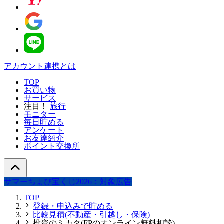
アカウント連携とは
TOP
お買い物
サービス
注目！
旅行
モニター
毎日貯める
アンケート
お友達紹介
ポイント交換所
サマーちょび宝くじ2026：対象広告
TOP
登録・申込みで貯める
比較見積(不動産・引越し・保険)
投資のミカタ(FPのオンライン無料相談)