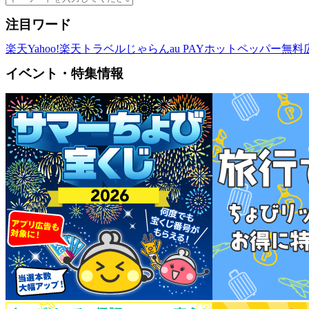
注目ワード
楽天
Yahoo!
楽天トラベル
じゃらん
au PAY
ホットペッパー
無料
イベント・特集情報