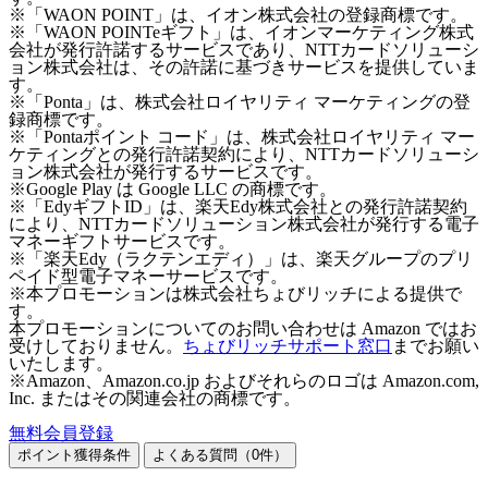
※「WAON POINT」は、イオン株式会社の登録商標です。
※「WAON POINTeギフト」は、イオンマーケティング株式
会社が発行許諾するサービスであり、NTTカードソリューシ
ョン株式会社は、その許諾に基づきサービスを提供していま
す。
※「Ponta」は、株式会社ロイヤリティ マーケティングの登
録商標です。
※「Pontaポイント コード」は、株式会社ロイヤリティ マー
ケティングとの発行許諾契約により、NTTカードソリューシ
ョン株式会社が発行するサービスです。
※Google Play は Google LLC の商標です。
※「EdyギフトID」は、楽天Edy株式会社との発行許諾契約
により、NTTカードソリューション株式会社が発行する電子
マネーギフトサービスです。
※「楽天Edy（ラクテンエディ）」は、楽天グループのプリ
ペイド型電子マネーサービスです。
※本プロモーションは株式会社ちょびリッチによる提供で
す。
本プロモーションについてのお問い合わせは Amazon ではお
受けしておりません。
ちょびリッチサポート窓口
までお願い
いたします。
※Amazon、Amazon.co.jp およびそれらのロゴは Amazon.com,
Inc. またはその関連会社の商標です。
無料会員登録
ポイント獲得条件
よくある質問（
0
件）