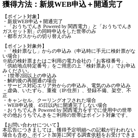
獲得方法：新規WEB申込＋開通完了
【ポイント対象】
・新規WEB申込＋開通完了
・「おうちでんき Powered by 関西電力」と「おうちでんき
ガスセット割」の同時申込をした世帯のみ
・都市ガスからの切り替えのみ
【ポイント対象外】
・「検針票なし」からの申込み（申込時に手元に検針票がな
い場合）
※紙の検針票またはご利用の電力会社の「お客様番号」、
「供給地点特定番号」をご用意の上「検針票あり」でお申込
みください。
・1世帯2回以上の申込み
・解約後の再開通の場合
・サービス対応エリア外からの申込み、電気のみの申込み
・虚偽、いたずら、重複（IP/住所）、登録不備、架空、不
正
・キャンセル、クーリングオフされた場合
・WEB申込後、45日以内に開通完了しない場合
・おうちでんき Powered by 関西電力をすでに使用中の世帯
その他おうちでんきをご利用の世帯はポイント対象です。
【お問い合わせについて】
本広告につきましては、獲得予定明細への記載が行われない
場合も含め、ポイント加算に関する調査依頼をお受けできま