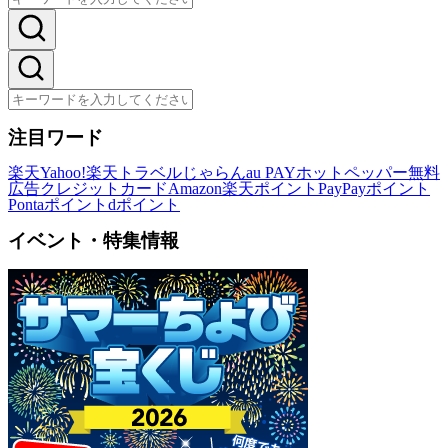
注目ワード
楽天
Yahoo!
楽天トラベル
じゃらん
au PAY
ホットペッパー
無料
広告
クレジットカード
Amazon
楽天ポイント
PayPayポイント
Pontaポイント
dポイント
イベント・特集情報