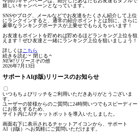
今回のキャンペーンは、紹介したあなたもお友達もダブルで
嬉しいキャンペーンとなっています。
SNSやブログ、メールなどでお友達をたくさん紹介して上位
にランクインすると、通常の紹介ポイントとは別に、さらに
豪華なランキングボーナスが上乗せでもらえちゃいます！
お友達もポイントを貯めれば貯めるほどランキング上位を狙
えます！ぜひ友達と一緒にランキング上位を狙いましょう！
詳しくは
こちら
続きを読む
閉じる
NEW!
リリース
その他
2026年7月13日
サポートAI(β版)リリースのお知らせ
いつもちょびリッチをご利用いただきありがとうございま
す。
ユーザーの皆様からのご質問に24時間いつでもスピーディー
にお答えするため、
サイト内にAIチャットボットを導入いたしました。
画面右下に表示されるチャットアイコンから、サポート
AI（β版）へお気軽にご質問いただけます。