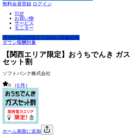
無料会員登録
ログイン
TOP
お買い物
サービス
モニター
サマーちょび宝くじ2026：対象広告
ダウン報酬対象
【関西エリア限定】おうちでんき ガス
セット割
ソフトバンク株式会社
0
（
0 件
）
ホーム画面に追加