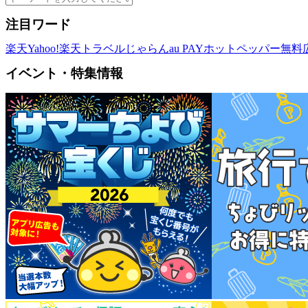
注目ワード
楽天
Yahoo!
楽天トラベル
じゃらん
au PAY
ホットペッパー
無料
イベント・特集情報