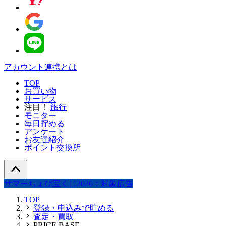
アカウント連携とは
TOP
お買い物
サービス
注目！
旅行
モニター
毎日貯める
アンケート
お友達紹介
ポイント交換所
サマーちょび宝くじ2026：対象広告
TOP
登録・申込みで貯める
査定・買取
PRICE BASE