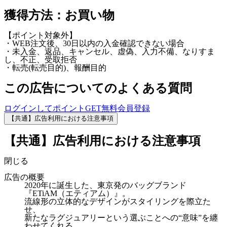
獲得方法：お買い物
【ポイント対象外】
・WEB注文後、30日以内の入金確認できない場合
・未入金、返品、キャンセル、虚偽、入力不備、なりすま
し、不正、受取拒否
・転売(転売目的)、報酬目的
この広告についてのよくある質問
ログインしてポイントGET
無料会員登録
【共通】広告利用における注意事項
【共通】広告利用における注意事項
閉じる
広告の概要
2020年に誕生した、東京発のバッグブランド
『ETiAM（エティアム）』。
流線形の立体的なデザインがスタイリングを際立た
せ、
新たなラグジュアリーという選ぶことへの“意味”を纏
わせてくれる。