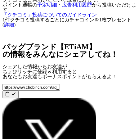
ポイント通帳の
予定明細
・
広告利用履歴
から投稿いただけま
す。
「クチコミ」投稿についてのガイドライン
1件クチコミ投稿するごとに
ガチャコインを1枚
プレゼント
(
詳細
)
バッグブランド【ETiAM】
の情報をみんなにシェアしてね！
シェアした情報からお友達が
ちょびリッチに登録＆利用すると
あなたもお友達も
ボーナスポイント
がもらえるよ！