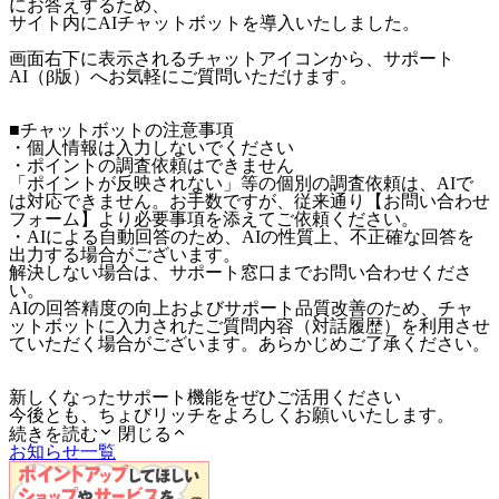
にお答えするため、
サイト内にAIチャットボットを導入いたしました。
画面右下に表示されるチャットアイコンから、サポート
AI（β版）へお気軽にご質問いただけます。
■チャットボットの注意事項
・個人情報は入力しないでください
・ポイントの調査依頼はできません
「ポイントが反映されない」等の個別の調査依頼は、AIで
は対応できません。お手数ですが、従来通り【お問い合わせ
フォーム】より必要事項を添えてご依頼ください。
・AIによる自動回答のため、AIの性質上、不正確な回答を
出力する場合がございます。
解決しない場合は、サポート窓口までお問い合わせくださ
い。
AIの回答精度の向上およびサポート品質改善のため、チャ
ットボットに入力されたご質問内容（対話履歴）を利用させ
ていただく場合がございます。あらかじめご了承ください。
新しくなったサポート機能をぜひご活用ください
今後とも、ちょびリッチをよろしくお願いいたします。
続きを読む
閉じる
お知らせ一覧