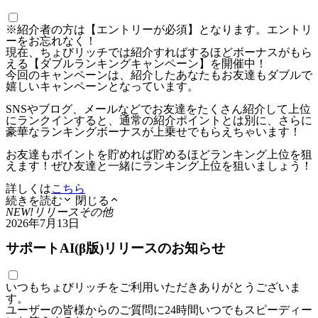
※紹介者の方は【エントリーが必須】となります。エントリ
ーをお忘れなく！
現在、ちょびリッチでは紹介すればするほどボーナスがもら
える【ダブルランキングキャンペーン】を開催中！
今回のキャンペーンは、紹介したあなたもお友達もダブルで
嬉しいキャンペーンとなっています。
SNSやブログ、メールなどでお友達をたくさん紹介して上位
にランクインすると、通常の紹介ポイントとは別に、さらに
豪華なランキングボーナスが上乗せでもらえちゃいます！
お友達もポイントを貯めれば貯めるほどランキング上位を狙
えます！ぜひ友達と一緒にランキング上位を狙いましょう！
詳しくは
こちら
続きを読む
閉じる
NEW!
リリース
その他
2026年7月13日
サポートAI(β版)リリースのお知らせ
いつもちょびリッチをご利用いただきありがとうございま
す。
ユーザーの皆様からのご質問に24時間いつでもスピーディー