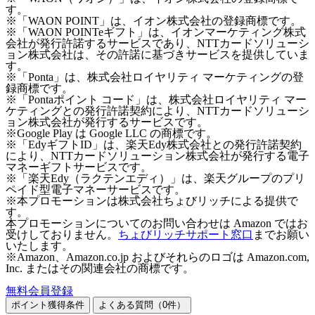
す。
※「WAON POINT」は、イオン株式会社の登録商標です。
※「WAON POINTeギフト」は、イオンマーケティング株式
会社が発行許諾するサービスであり、NTTカードソリューシ
ョン株式会社は、その許諾に基づきサービスを提供していま
す。
※「Ponta」は、株式会社ロイヤリティ マーケティングの登
録商標です。
※「Pontaポイント コード」は、株式会社ロイヤリティ マー
ケティングとの発行許諾契約により、NTTカードソリューシ
ョン株式会社が発行するサービスです。
※Google Play は Google LLC の商標です。
※「EdyギフトID」は、楽天Edy株式会社との発行許諾契約
により、NTTカードソリューション株式会社が発行する電子
マネーギフトサービスです。
※「楽天Edy（ラクテンエディ）」は、楽天グループのプリ
ペイド型電子マネーサービスです。
※本プロモーションは株式会社ちょびリッチによる提供で
す。
本プロモーションについてのお問い合わせは Amazon ではお
受けしておりません。
ちょびリッチサポート窓口
までお願い
いたします。
※Amazon、Amazon.co.jp およびそれらのロゴは Amazon.com,
Inc. またはその関連会社の商標です。
無料会員登録
ポイント獲得条件
よくある質問（
0
件）