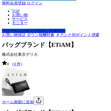
無料会員登録
ログイン
TOP
お買い物
サービス
モニター
サマーちょび宝くじ2026：対象広告
お買い物保証
ダウン報酬対象
＃ランク別ポイント増量
バッグブランド【ETiAM】
株式会社東京デリカ
0
（
0 件
）
ホーム画面に追加