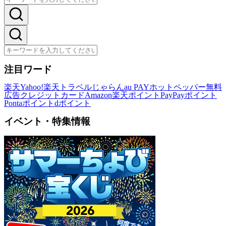
注目ワード
楽天
Yahoo!
楽天トラベル
じゃらん
au PAY
ホットペッパー
無料
広告
クレジットカード
Amazon
楽天ポイント
PayPayポイント
Pontaポイント
dポイント
イベント・特集情報