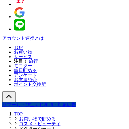
アカウント連携とは
TOP
お買い物
サービス
注目！
旅行
モニター
毎日貯める
アンケート
お友達紹介
ポイント交換所
サマーちょび宝くじ2026：対象広告
TOP
お買い物で貯める
コスメ・ビューティ
ドクターシーラボ