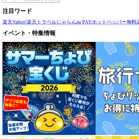
注目ワード
楽天
Yahoo!
楽天トラベル
じゃらん
au PAY
ホットペッパー
無料
イベント・特集情報