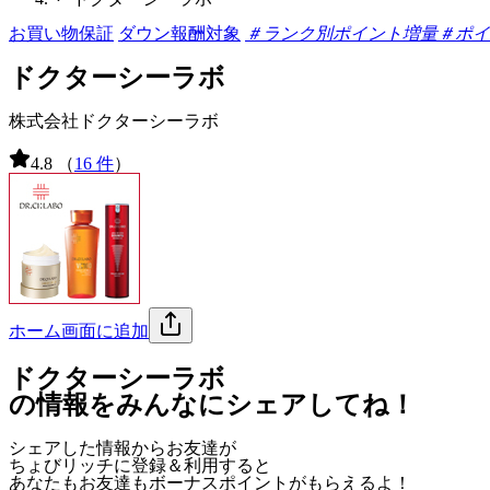
お買い物保証
ダウン報酬対象
＃ランク別ポイント増量
＃ポイ
ドクターシーラボ
株式会社ドクターシーラボ
4.8
（
16 件
）
ホーム画面に追加
ドクターシーラボ
の情報をみんなにシェアしてね！
シェアした情報からお友達が
ちょびリッチに登録＆利用すると
あなたもお友達も
ボーナスポイント
がもらえるよ！