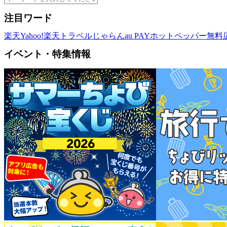
注目ワード
楽天
Yahoo!
楽天トラベル
じゃらん
au PAY
ホットペッパー
無料
イベント・特集情報