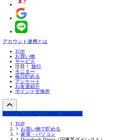
アカウント連携とは
TOP
お買い物
サービス
注目！
旅行
モニター
毎日貯める
アンケート
お友達紹介
ポイント交換所
サマーちょび宝くじ2026：対象広告
TOP
お買い物で貯める
家電・パソコン
Dynabook Direct（旧東芝ダイレクト）