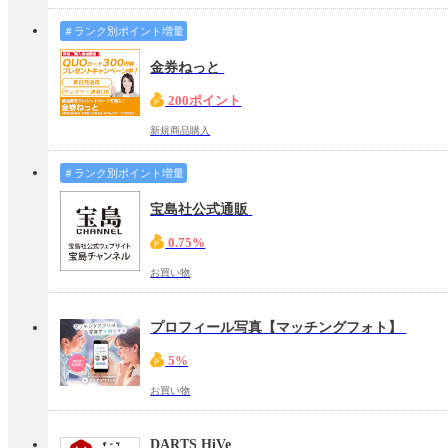
＃ランク別ポイント増量
金券ねっと
200ポイント
新規商品購入
＃ランク別ポイント増量
宝島社公式通販
0.75%
お買い物
プロフィール写真【マッチングフォト】
5%
お買い物
DARTS HiVe