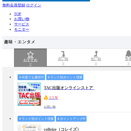
無料会員登録
ログイン
TOP
お買い物
サービス
モニター
趣味・エンタメ
高い順
低い順
新
おすすめ
＃何度でも獲得可
＃ランク別ポイント増量
TAC出版オンラインストア
1.5％
お買い物
＃ランク別ポイント増量
＃ポイントアップ中
colleize（コレイズ）