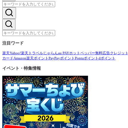
注目ワード
楽天
Yahoo!
楽天トラベル
じゃらん
au PAY
ホットペッパー
無料広告
クレジッ
カード
Amazon
楽天ポイント
PayPayポイント
Pontaポイント
dポイント
イベント・特集情報