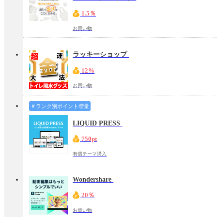
1.5％
お買い物
ラッキーショップ
12%
お買い物
＃ランク別ポイント増量
LIQUID PRESS
750pt
有償テーマ購入
Wondershare
20％
お買い物