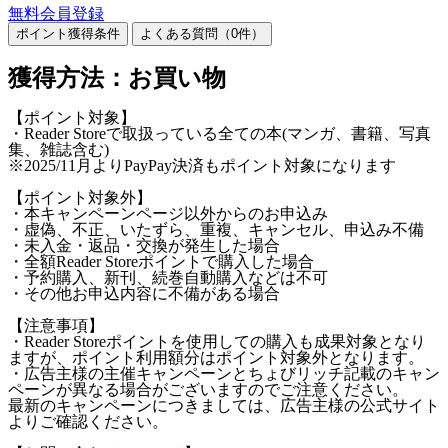
無料会員登録
ポイント獲得条件
よくある質問（
0
件）
獲得方法：お買い物
【ポイント対象】
・Reader Storeで取扱っている全ての本(マンガ、書籍、写真
集、雑誌含む)
※2025/11月よりPayPay決済もポイント対象になります
【ポイント対象外】
・本キャンペーンページ以外からのお申込み
・虚偽、不正、いたずら、重複、キャンセル、申込み不備
・未入金・返品・交換が発生した場合
・全額Reader Storeポイントで購入した場合
・予約購入、新刊、続巻自動購入などは不可
・その他お申込内容に不備がある場合
【注意事項】
・Reader Storeポイントを使用しての購入も成果対象となり
ますが、ポイント利用額分はポイント対象外となります。
・広告主様の主催キャンペーンとちょびリッチ記載のキャン
ペーンが異なる場合がございますのでご注意ください。
最新のキャンペーンにつきましては、広告主様の公式サイト
よりご確認ください。