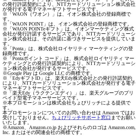
の発行許諾契約により、NTTカードソリューション株式会社
が発行する電子マネーギフトサービスです。
※「WAON（ワオン）」は、イオン株式会社の登録商標で
す。
※「WAON POINT」は、イオン株式会社の登録商標です。
※「WAON POINTeギフト」は、イオンマーケティング株式
会社が発行許諾するサービスであり、NTTカードソリューシ
ョン株式会社は、その許諾に基づきサービスを提供していま
す。
※「Ponta」は、株式会社ロイヤリティ マーケティングの登
録商標です。
※「Pontaポイント コード」は、株式会社ロイヤリティ マー
ケティングとの発行許諾契約により、NTTカードソリューシ
ョン株式会社が発行するサービスです。
※Google Play は Google LLC の商標です。
※「EdyギフトID」は、楽天Edy株式会社との発行許諾契約
により、NTTカードソリューション株式会社が発行する電子
マネーギフトサービスです。
※「楽天Edy（ラクテンエディ）」は、楽天グループのプリ
ペイド型電子マネーサービスです。
※本プロモーションは株式会社ちょびリッチによる提供で
す。
本プロモーションについてのお問い合わせは Amazon ではお
受けしておりません。
ちょびリッチサポート窓口
までお願い
いたします。
※Amazon、Amazon.co.jp およびそれらのロゴは Amazon.com,
Inc. またはその関連会社の商標です。