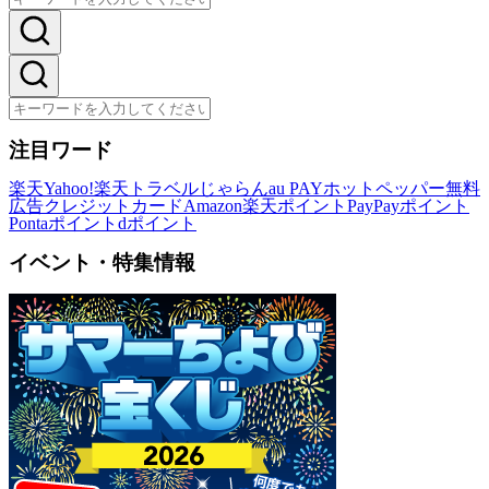
注目ワード
楽天
Yahoo!
楽天トラベル
じゃらん
au PAY
ホットペッパー
無料
広告
クレジットカード
Amazon
楽天ポイント
PayPayポイント
Pontaポイント
dポイント
イベント・特集情報