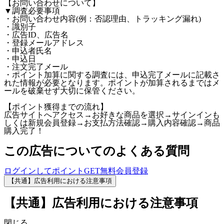
【お問い合わせについて】
▼調査必要事項
・お問い合わせ内容(例：否認理由、トラッキング漏れ)
・識別子
・広告ID、広告名
・登録メールアドレス
・申込者氏名
・申込日
・注文完了メール
・ポイント加算に関する調査には、申込完了メールに記載さ
れた情報が必要となります。ポイントが加算されるまではメ
ールを破棄せず大切に保管ください。
【ポイント獲得までの流れ】
広告サイトへアクセス→お好きな商品を選択→サインインも
しくは新規会員登録→お支払方法確認→購入内容確認→商品
購入完了！
この広告についてのよくある質問
ログインしてポイントGET
無料会員登録
【共通】広告利用における注意事項
【共通】広告利用における注意事項
閉じる