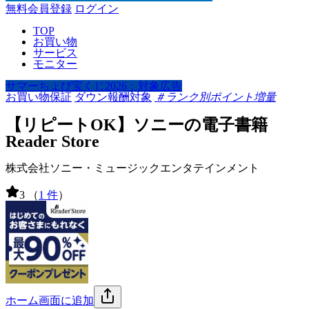
無料会員登録
ログイン
TOP
お買い物
サービス
モニター
サマーちょび宝くじ2026：対象広告
お買い物保証
ダウン報酬対象
＃ランク別ポイント増量
【リピートOK】ソニーの電子書籍
Reader Store
株式会社ソニー・ミュージックエンタテインメント
3
（
1 件
）
ホーム画面に追加