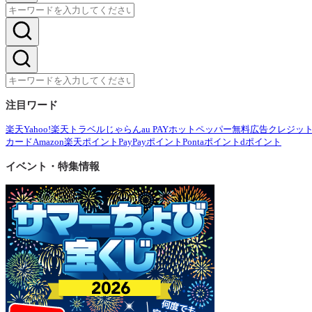
注目ワード
楽天
Yahoo!
楽天トラベル
じゃらん
au PAY
ホットペッパー
無料広告
クレジッ
カード
Amazon
楽天ポイント
PayPayポイント
Pontaポイント
dポイント
イベント・特集情報