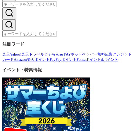
注目ワード
楽天
Yahoo!
楽天トラベル
じゃらん
au PAY
ホットペッパー
無料広告
クレジッ
カード
Amazon
楽天ポイント
PayPayポイント
Pontaポイント
dポイント
イベント・特集情報