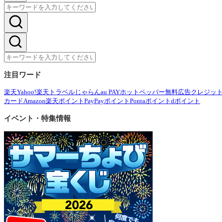
注目ワード
楽天
Yahoo!
楽天トラベル
じゃらん
au PAY
ホットペッパー
無料広告
クレジッ
カード
Amazon
楽天ポイント
PayPayポイント
Pontaポイント
dポイント
イベント・特集情報