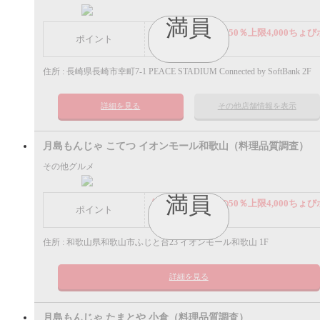
満員
謝礼： 飲食代金の50％上限4,000ちょび
ポイント
イント
住所 : 長崎県長崎市幸町7-1 PEACE STADIUM Connected by SoftBank 2F
詳細を見る
その他店舗情報を表示
月島もんじゃ こてつ イオンモール和歌山（料理品質調査）
その他グルメ
満員
謝礼： 飲食代金の50％上限4,000ちょび
ポイント
イント
住所 : 和歌山県和歌山市ふじと台23 イオンモール和歌山 1F
詳細を見る
月島もんじゃ たまとや 小倉（料理品質調査）