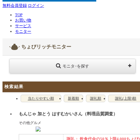
無料会員登録
ログイン
TOP
お買い物
サービス
モニター
ちょびリッチモニター
モニタ−を探す
検索結果
当たりやすい順
新着順
謝礼順
謝礼(上限)順
もんじゃ 加とう はすむかいさん（料理品質調査）
その他グルメ
謝礼： 飲食代金の50％上限4,000ちょび