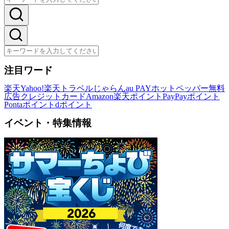
注目ワード
楽天
Yahoo!
楽天トラベル
じゃらん
au PAY
ホットペッパー
無料
広告
クレジットカード
Amazon
楽天ポイント
PayPayポイント
Pontaポイント
dポイント
イベント・特集情報