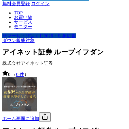
無料会員登録
ログイン
TOP
お買い物
サービス
モニター
サマーちょび宝くじ2026：対象広告
ダウン報酬対象
アイネット証券 ループイフダン
株式会社アイネット証券
0
（
0 件
）
ホーム画面に追加