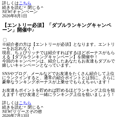
詳しくは
こちら
続きを読む
閉じる
NEW!
キャンペーン
2026年8月1日
【エントリー必須】「ダブルランキングキャンペ
ーン」開催中♪
※紹介者の方は【エントリーが必須】となります。エントリ
ーをお忘れなく！
現在、ちょびリッチでは紹介すればするほどボーナスがもら
える【ダブルランキングキャンペーン】を開催中！
今回のキャンペーンは、紹介したあなたもお友達もダブルで
嬉しいキャンペーンとなっています。
SNSやブログ、メールなどでお友達をたくさん紹介して上位
にランクインすると、通常の紹介ポイントとは別に、さらに
豪華なランキングボーナスが上乗せでもらえちゃいます！
お友達もポイントを貯めれば貯めるほどランキング上位を狙
えます！ぜひ友達と一緒にランキング上位を狙いましょう！
詳しくは
こちら
続きを読む
閉じる
NEW!
リリース
その他
2026年7月13日