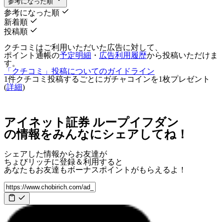
参考になった順
参考になった順
新着順
投稿順
クチコミはご利用いただいた広告に対して、
ポイント通帳の
予定明細
・
広告利用履歴
から投稿いただけま
す。
「クチコミ」投稿についてのガイドライン
1件クチコミ投稿するごとに
ガチャコインを1枚
プレゼント
(
詳細
)
アイネット証券 ループイフダン
の情報をみんなにシェアしてね！
シェアした情報からお友達が
ちょびリッチに登録＆利用すると
あなたもお友達も
ボーナスポイント
がもらえるよ！