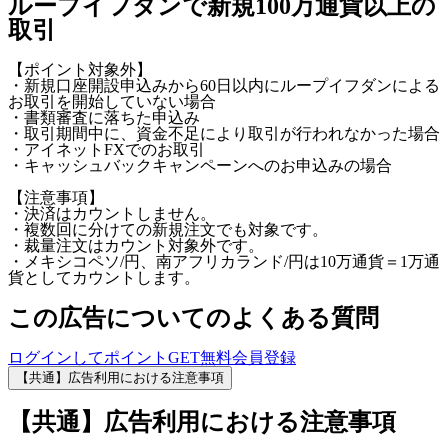
ループイフダンで新規100万通貨以上の
取引
【ポイント対象外】
・新規口座開設申込みから60日以内にループイフダンによる
お取引を開始していない場合
・書類審査に落ちた申込み
・取引期間中に、資金不足により取引が行われなかった場合
・アイネットFXでのお取引
・キャッシュバックキャンペーンへのお申込みの場合
【注意事項】
・決済はカウントしません。
・複数回に分けての新規注文でも対象です。
・裁量注文はカウント対象外です。
・メキシコペソ/円、南アフリカランド/円は10万通貨＝1万通
貨としてカウントします。
この広告についてのよくある質問
ログインしてポイントGET
無料会員登録
【共通】広告利用における注意事項
【共通】広告利用における注意事項