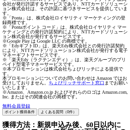
会社が発行許諾するサービスであり、NTTカードソリューシ
ョン株式会社は、その許諾に基づきサービスを提供していま
す。
※「Ponta」は、株式会社ロイヤリティ マーケティングの登
録商標です。
※「Pontaポイント コード」は、株式会社ロイヤリティ マー
ケティングとの発行許諾契約により、NTTカードソリューシ
ョン株式会社が発行するサービスです。
※Google Play は Google LLC の商標です。
※「EdyギフトID」は、楽天Edy株式会社との発行許諾契約
により、NTTカードソリューション株式会社が発行する電子
マネーギフトサービスです。
※「楽天Edy（ラクテンエディ）」は、楽天グループのプリ
ペイド型電子マネーサービスです。
※本プロモーションは株式会社ちょびリッチによる提供で
す。
本プロモーションについてのお問い合わせは Amazon ではお
受けしておりません。
ちょびリッチサポート窓口
までお願い
いたします。
※Amazon、Amazon.co.jp およびそれらのロゴは Amazon.com,
Inc. またはその関連会社の商標です。
無料会員登録
ポイント獲得条件
よくある質問（
0
件）
獲得方法：新規申込み後、60日以内に