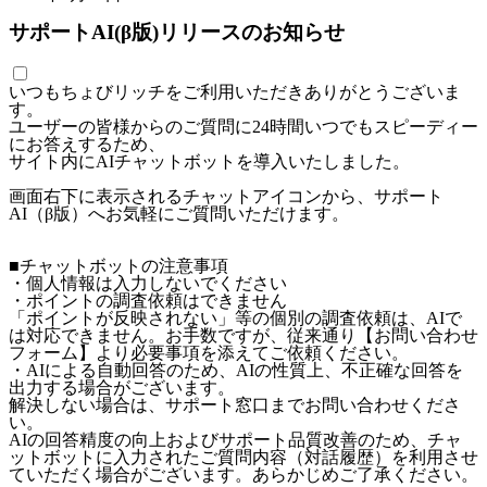
サポートAI(β版)リリースのお知らせ
いつもちょびリッチをご利用いただきありがとうございま
す。
ユーザーの皆様からのご質問に24時間いつでもスピーディー
にお答えするため、
サイト内にAIチャットボットを導入いたしました。
画面右下に表示されるチャットアイコンから、サポート
AI（β版）へお気軽にご質問いただけます。
■チャットボットの注意事項
・個人情報は入力しないでください
・ポイントの調査依頼はできません
「ポイントが反映されない」等の個別の調査依頼は、AIで
は対応できません。お手数ですが、従来通り【お問い合わせ
フォーム】より必要事項を添えてご依頼ください。
・AIによる自動回答のため、AIの性質上、不正確な回答を
出力する場合がございます。
解決しない場合は、サポート窓口までお問い合わせくださ
い。
AIの回答精度の向上およびサポート品質改善のため、チャ
ットボットに入力されたご質問内容（対話履歴）を利用させ
ていただく場合がございます。あらかじめご了承ください。