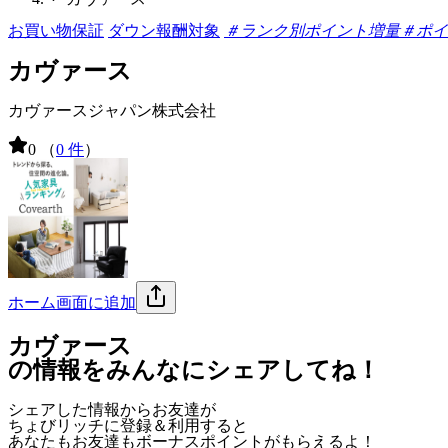
お買い物保証
ダウン報酬対象
＃ランク別ポイント増量
＃ポイ
カヴァース
カヴァースジャパン株式会社
0
（
0 件
）
ホーム画面に追加
カヴァース
の情報をみんなにシェアしてね！
シェアした情報からお友達が
ちょびリッチに登録＆利用すると
あなたもお友達も
ボーナスポイント
がもらえるよ！