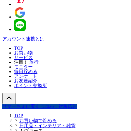
アカウント連携とは
TOP
お買い物
サービス
注目！
旅行
モニター
毎日貯める
アンケート
お友達紹介
ポイント交換所
サマーちょび宝くじ2026：対象広告
TOP
お買い物で貯める
日用品・インテリア・雑貨
カヴァース