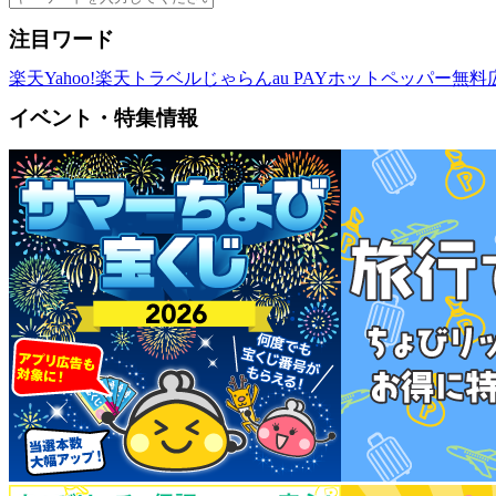
注目ワード
楽天
Yahoo!
楽天トラベル
じゃらん
au PAY
ホットペッパー
無料
イベント・特集情報