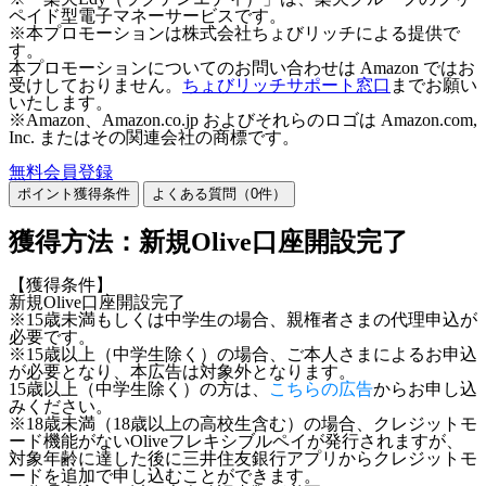
ペイド型電子マネーサービスです。
※本プロモーションは株式会社ちょびリッチによる提供で
す。
本プロモーションについてのお問い合わせは Amazon ではお
受けしておりません。
ちょびリッチサポート窓口
までお願い
いたします。
※Amazon、Amazon.co.jp およびそれらのロゴは Amazon.com,
Inc. またはその関連会社の商標です。
無料会員登録
ポイント獲得条件
よくある質問（
0
件）
獲得方法：新規Olive口座開設完了
【獲得条件】
新規Olive口座開設完了
※15歳未満もしくは中学生の場合、親権者さまの代理申込が
必要です。
※15歳以上（中学生除く）の場合、ご本人さまによるお申込
が必要となり、本広告は対象外となります。
15歳以上（中学生除く）の方は、
こちらの広告
からお申し込
みください。
※18歳未満（18歳以上の高校生含む）の場合、クレジットモ
ード機能がないOliveフレキシブルペイが発行されますが、
対象年齢に達した後に三井住友銀行アプリからクレジットモ
ードを追加で申し込むことができます。