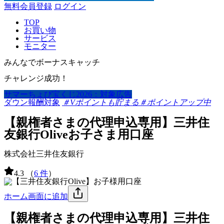
無料会員登録
ログイン
TOP
お買い物
サービス
モニター
みんなでボーナスキャッチ
チャレンジ成功！
サマーちょび宝くじ2026：対象広告
ダウン報酬対象
＃Vポイントも貯まる
＃ポイントアップ中
【親権者さまの代理申込専用】三井住
友銀行Oliveお子さま用口座
株式会社三井住友銀行
4.3
（
6 件
）
ホーム画面に追加
【親権者さまの代理申込専用】三井住