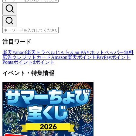
注目ワード
楽天
Yahoo!
楽天トラベル
じゃらん
au PAY
ホットペッパー
無料
広告
クレジットカード
Amazon
楽天ポイント
PayPayポイント
Pontaポイント
dポイント
イベント・特集情報