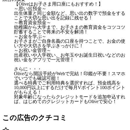
【Oliveはお子さま用口座にもおすすめ！】
～思い出預金～
出生体重と同じ金額など、思い出の数字で預金をする
ことで大切な思い出を記録に残せる！
～教育資金預金～
幼稚園から大学まで、お子さまの教育資金をコツコツ
貯蓄することで将来の不安を解消！
～お金を学ぶ～
お子さまがご自身名義の口座を持つことで、お金の使
い方や大切さを学ぶきっかけに！
～お祝い金管理～
出産祝いや入学祝い、お年玉やお誕生日祝いなどのお
祝い金をアプリで一元管理！
さらに・・・
Oliveなら開設手続がWebで完結！印鑑が不要！スマホ
でいつでも確認可能！
選べる特典でご利用特典を選択すれば、預金残高を
10,000円以上にするだけで毎月Vポイント100ポイント
がもらえる！
対象年齢になったらクレジットモードを追加申込すれ
ば、はじめてのクレジットカードもOliveで安心！
この広告のクチコミ