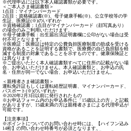
※代理申込には以下本人確認書類が必要です。
＜ご本人さま確認書類＞
1点目：マイナンバーカード
2点目：資格確認書(※)、母子健康手帳(※)、公立学校等の学
生証、医療証(※)のいずれか
※資格確認書：1点目がマイナンバーカード（顔写真あり）
の場合のみご利用いただけます。
※母子健康手帳：出生届出済証明書欄に公印がない場合は受
付不可となります。
※医療証：医療証は特定の公費負担医療制度の助成を受ける
資格があることを証明する書類で、医療費の自己負担額を軽
減する制度の対象であることを示すものです。健康保険証と
は異なります。
※ご提出いただく本人確認書類すべてに住所の記載がない場
合、お申込いただけません。本人確認書類と、お申込の氏
名・住所が同一でない場合、お申込いただけません。
＜親権者さま確認書類＞
運転免許証もしくは運転経歴証明書、マイナンバーカード、
パスポート(※)のいずれか
※2020年2月3日以前に発行されたもの
※お申込フォーム内のお申込条件に「15歳以上の方」と記載
がありますが、15歳未満の方は親権者さまによる代理申込が
可能です。
【注意事項】
※ポイントについてのお問い合わせ時には、【ハイフン込み
14桁】の問い合わせ時番号が必須となります。