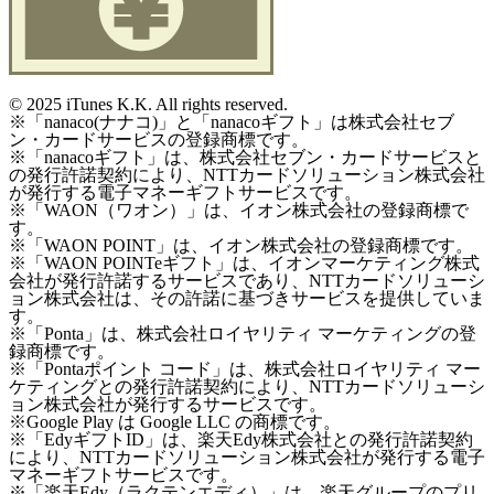
©
2025 iTunes K.K. All rights reserved.
※「nanaco(ナナコ)」と「nanacoギフト」は株式会社セブ
ン・カードサービスの登録商標です。
※「nanacoギフト」は、株式会社セブン・カードサービスと
の発行許諾契約により、NTTカードソリューション株式会社
が発行する電子マネーギフトサービスです。
※「WAON（ワオン）」は、イオン株式会社の登録商標で
す。
※「WAON POINT」は、イオン株式会社の登録商標です。
※「WAON POINTeギフト」は、イオンマーケティング株式
会社が発行許諾するサービスであり、NTTカードソリューシ
ョン株式会社は、その許諾に基づきサービスを提供していま
す。
※「Ponta」は、株式会社ロイヤリティ マーケティングの登
録商標です。
※「Pontaポイント コード」は、株式会社ロイヤリティ マー
ケティングとの発行許諾契約により、NTTカードソリューシ
ョン株式会社が発行するサービスです。
※Google Play は Google LLC の商標です。
※「EdyギフトID」は、楽天Edy株式会社との発行許諾契約
により、NTTカードソリューション株式会社が発行する電子
マネーギフトサービスです。
※「楽天Edy（ラクテンエディ）」は、楽天グループのプリ