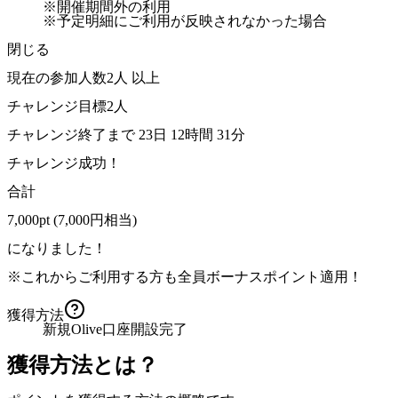
※開催期間外の利用
※予定明細にご利用が反映されなかった場合
閉じる
現在の参加人数
2
人 以上
チャレンジ目標
2
人
チャレンジ終了まで
23
日
12
時間
31
分
チャレンジ成功！
合計
7,000pt
(7,000円相当)
になりました！
※これからご利用する方も全員ボーナスポイント適用！
獲得方法
新規Olive口座開設完了
獲得方法とは？