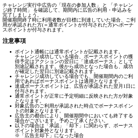
チャレンジ実行中広告の「現在の参加人数」 と 「チャレン
ジ終了時間」 を確認して、期間内に広告の利用・申込みを
完了しましょう。
開催期間終了時に利用者数が目標に到達していた場合、ご利
用が承認された方(＝通常ポイントが付与された方)へボーナ
スポイントが付与されます。
注意事項
ポイント通帳には通常ポイントが記載されます。
チャレンジ成功している場合、ボーナスポイントの獲
得予定はアクションの翌日に「達成ボーナス」として
別途記載されます。後から成功となった場合も、成功
が確定した翌日に別途記載されます。
チャレンジ成功している場合でも、開催期間内のご利
用であればボーナスポイントは適用となります。
達成ボーナスポイントは、広告が承認された翌月1日に
付与されます。
通常ポイントが正常に予定明細に反映された方が対象
となります。
対象広告のご利用が承認された時点でボーナスポイン
トの対象となります。
広告主の都合により、開催期間中においても終了する
場合がございます。予めご了承ください。
以下の場合は「承認」「却下」に関わらず、ボーナス
ポイント対象外となります。
※「広告主却下」になった場合