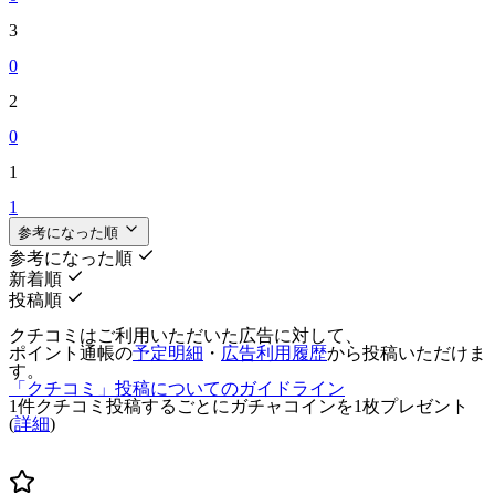
3
0
2
0
1
1
参考になった順
参考になった順
新着順
投稿順
クチコミはご利用いただいた広告に対して、
ポイント通帳の
予定明細
・
広告利用履歴
から投稿いただけま
す。
「クチコミ」投稿についてのガイドライン
1件クチコミ投稿するごとに
ガチャコインを1枚
プレゼント
(
詳細
)