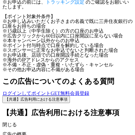
※お申込の前には、
トラッキング設定
のご確認をお願いい
たします。
【ポイント対象外条件】
※お申し込みいただくお子さまの名義で既に三井住友銀行の
口座をお持ちの場合
※15歳以上（中学生除く）の方の口座のお申込
※広告クリックから60日以内に口座開設に至らない場合
※本キャンペーン以外からのお申込
※ポイント付与時点で口座を解約している場合
※スポンサーに正常なお申込でないと判断された場合
※お申込後、店頭での口座開設手続となった場合
※海外のIPアドレスからのアクセス
※不備・不正・虚偽・重複・いたずら・キャンセル
※その他お申込内容に不備がある場合
この広告についてのよくある質問
ログインしてポイントGET
無料会員登録
【共通】広告利用における注意事項
【共通】広告利用における注意事項
閉じる
広告の概要