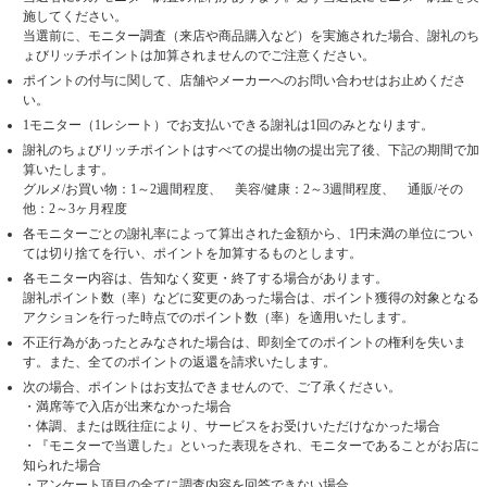
施してください。
当選前に、モニター調査（来店や商品購入など）を実施された場合、謝礼のち
ょびリッチポイントは加算されませんのでご注意ください。
ポイントの付与に関して、店舗やメーカーへのお問い合わせはお止めくださ
い。
1モニター（1レシート）でお支払いできる謝礼は1回のみとなります。
謝礼のちょびリッチポイントはすべての提出物の提出完了後、下記の期間で加
算いたします。
グルメ/お買い物：1～2週間程度、 美容/健康：2～3週間程度、 通販/その
他：2～3ヶ月程度
各モニターごとの謝礼率によって算出された金額から、1円未満の単位につい
ては切り捨てを行い、ポイントを加算するものとします。
各モニター内容は、告知なく変更・終了する場合があります。
謝礼ポイント数（率）などに変更のあった場合は、ポイント獲得の対象となる
アクションを行った時点でのポイント数（率）を適用いたします。
不正行為があったとみなされた場合は、即刻全てのポイントの権利を失いま
す。また、全てのポイントの返還を請求いたします。
次の場合、ポイントはお支払できませんので、ご了承ください。
・満席等で入店が出来なかった場合
・体調、または既往症により、サービスをお受けいただけなかった場合
・『モニターで当選した』といった表現をされ、モニターであることがお店に
知られた場合
・アンケート項目の全てに調査内容を回答できない場合