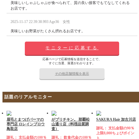
美味しいしゃぶしゃぶが食べられて、質の良い接客でもてなしてくれる
お店です。
2025-11-17 22:39:38.993 Age36 女性
美味しいお野菜がたくさん摂れるお店です。
モニターに応募する
応募ページで応募情報を送信することで、
すぐに当選、落選がわかります。
その他店舗情報を表示
話題のリアルモニター
眉毛とまつげパーマの
がブリチキン。 那覇松
SAKURA Hair 加古川店
専門店 ロレインブロウ
山通り店（料理品質調
謝礼： 支払金額の90％
鳥取店
査）
上限8,000ちょびポイン
謝礼： 支払金額の100％
謝礼： 飲食代金の100％
ト