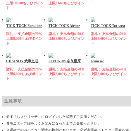
上限10,000ちょびポイン
上限2,600ちょびポイン
ト
ト
TICK-TOCK Paradime
TICK-TOCK Airline
TICK-TOCK Tor-west
謝礼： 支払金額の70％
謝礼： 支払金額の70％
謝礼： 支払金額の70％
上限8,000ちょびポイン
上限8,000ちょびポイン
上限8,000ちょびポイン
ト
ト
ト
CHAINON 武庫之荘
CHAINON 奈良橿原
Jeunesse
謝礼： 支払金額の70％
謝礼： 支払金額の70％
謝礼： 支払金額の70％
上限6,000ちょびポイン
上限6,000ちょびポイン
上限6,000ちょびポイン
ト
ト
ト
注意事項
必ず「ちょびリッチ」にログインした状態でご参加ください。
各モニター詳細をよくお読みになった上でご参加ください。
当選者にのみモニター調査の権利があります。必ず当選後にモニター調査を実