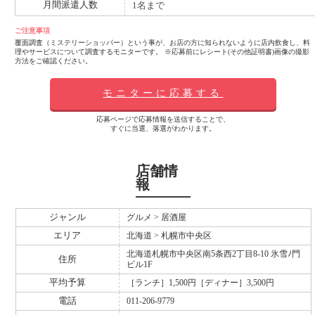
月間派遣人数
1名まで
ご注意事項
覆面調査（ミステリーショッパー）という事が、お店の方に知られないように店内飲食し、料
理やサービスについて調査するモニターです。 ※応募前にレシート(その他証明書)画像の撮影
方法をご確認ください。
モニターに応募する
応募ページで応募情報を送信することで、
すぐに当選、落選がわかります。
店舗情
報
ジャンル
グルメ > 居酒屋
エリア
北海道 > 札幌市中央区
北海道札幌市中央区南5条西2丁目8-10 氷雪ﾉ門
住所
ビル1F
平均予算
［ランチ］1,500円［ディナー］3,500円
電話
011-206-9779