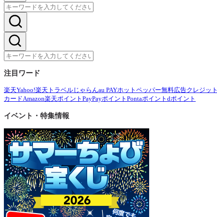
注目ワード
楽天
Yahoo!
楽天トラベル
じゃらん
au PAY
ホットペッパー
無料広告
クレジッ
カード
Amazon
楽天ポイント
PayPayポイント
Pontaポイント
dポイント
イベント・特集情報