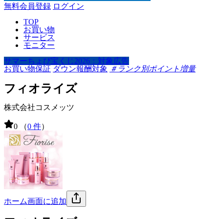
無料会員登録
ログイン
TOP
お買い物
サービス
モニター
サマーちょび宝くじ2026：対象広告
お買い物保証
ダウン報酬対象
＃ランク別ポイント増量
フィオライズ
株式会社コスメッツ
0
（
0 件
）
ホーム画面に追加