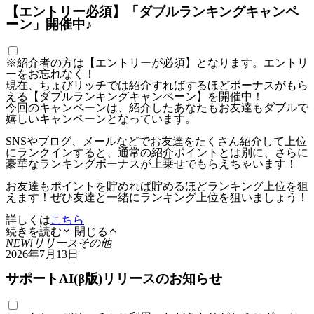
【エントリー必須】「ダブルランキングキャンペ
ーン」開催中♪
※紹介者の方は【エントリーが必須】となります。エントリ
ーをお忘れなく！
現在、ちょびリッチでは紹介すればするほどボーナスがもら
える【ダブルランキングキャンペーン】を開催中！
今回のキャンペーンは、紹介したあなたもお友達もダブルで
嬉しいキャンペーンとなっています。
SNSやブログ、メールなどでお友達をたくさん紹介して上位
にランクインすると、通常の紹介ポイントとは別に、さらに
豪華なランキングボーナスが上乗せでもらえちゃいます！
お友達もポイントを貯めれば貯めるほどランキング上位を狙
えます！ぜひ友達と一緒にランキング上位を狙いましょう！
詳しくは
こちら
続きを読む
閉じる
NEW!
リリース
その他
2026年7月13日
サポートAI(β版)リリースのお知らせ