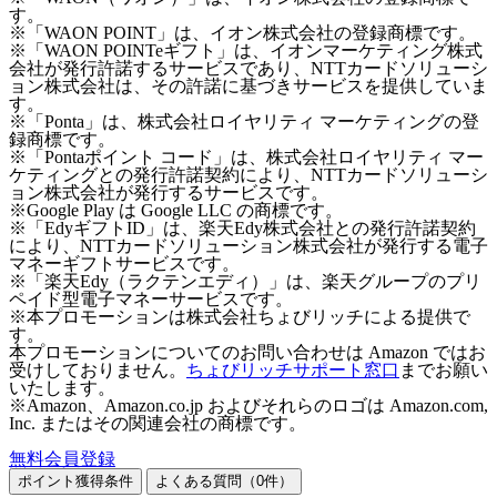
す。
※「WAON POINT」は、イオン株式会社の登録商標です。
※「WAON POINTeギフト」は、イオンマーケティング株式
会社が発行許諾するサービスであり、NTTカードソリューシ
ョン株式会社は、その許諾に基づきサービスを提供していま
す。
※「Ponta」は、株式会社ロイヤリティ マーケティングの登
録商標です。
※「Pontaポイント コード」は、株式会社ロイヤリティ マー
ケティングとの発行許諾契約により、NTTカードソリューシ
ョン株式会社が発行するサービスです。
※Google Play は Google LLC の商標です。
※「EdyギフトID」は、楽天Edy株式会社との発行許諾契約
により、NTTカードソリューション株式会社が発行する電子
マネーギフトサービスです。
※「楽天Edy（ラクテンエディ）」は、楽天グループのプリ
ペイド型電子マネーサービスです。
※本プロモーションは株式会社ちょびリッチによる提供で
す。
本プロモーションについてのお問い合わせは Amazon ではお
受けしておりません。
ちょびリッチサポート窓口
までお願い
いたします。
※Amazon、Amazon.co.jp およびそれらのロゴは Amazon.com,
Inc. またはその関連会社の商標です。
無料会員登録
ポイント獲得条件
よくある質問（
0
件）