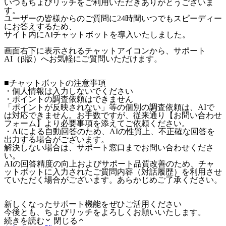
いつもちょびリッチをご利用いただきありがとうございま
す。
ユーザーの皆様からのご質問に24時間いつでもスピーディー
にお答えするため、
サイト内にAIチャットボットを導入いたしました。
画面右下に表示されるチャットアイコンから、サポート
AI（β版）へお気軽にご質問いただけます。
■チャットボットの注意事項
・個人情報は入力しないでください
・ポイントの調査依頼はできません
「ポイントが反映されない」等の個別の調査依頼は、AIで
は対応できません。お手数ですが、従来通り【お問い合わせ
フォーム】より必要事項を添えてご依頼ください。
・AIによる自動回答のため、AIの性質上、不正確な回答を
出力する場合がございます。
解決しない場合は、サポート窓口までお問い合わせくださ
い。
AIの回答精度の向上およびサポート品質改善のため、チャ
ットボットに入力されたご質問内容（対話履歴）を利用させ
ていただく場合がございます。あらかじめご了承ください。
新しくなったサポート機能をぜひご活用ください
今後とも、ちょびリッチをよろしくお願いいたします。
続きを読む
閉じる