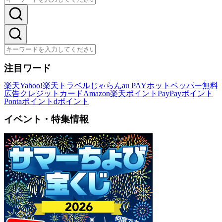
注目ワード
楽天
Yahoo!
楽天トラベル
じゃらん
au PAY
ホットペッパー
無料
広告
クレジットカード
Amazon
楽天ポイント
PayPayポイント
Pontaポイント
dポイント
イベント・特集情報