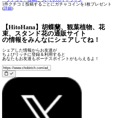
1件クチコミ投稿するごとに
ガチャコインを1枚
プレゼント
(
詳細
)
【HitoHana】胡蝶蘭、観葉植物、花
束、スタンド花の通販サイト
の情報をみんなにシェアしてね！
シェアした情報からお友達が
ちょびリッチに登録＆利用すると
あなたもお友達も
ボーナスポイント
がもらえるよ！