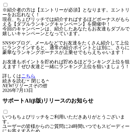
※紹介者の方は【エントリーが必須】となります。エントリ
ーをお忘れなく！
現在、ちょびリッチでは紹介すればするほどボーナスがもら
える【ダブルランキングキャンペーン】を開催中！
今回のキャンペーンは、紹介したあなたもお友達もダブルで
嬉しいキャンペーンとなっています。
SNSやブログ、メールなどでお友達をたくさん紹介して上位
にランクインすると、通常の紹介ポイントとは別に、さらに
豪華なランキングボーナスが上乗せでもらえちゃいます！
お友達もポイントを貯めれば貯めるほどランキング上位を狙
えます！ぜひ友達と一緒にランキング上位を狙いましょう！
詳しくは
こちら
続きを読む
閉じる
NEW!
リリース
その他
2026年7月13日
サポートAI(β版)リリースのお知らせ
いつもちょびリッチをご利用いただきありがとうございま
す。
ユーザーの皆様からのご質問に24時間いつでもスピーディー
にお答えするため、