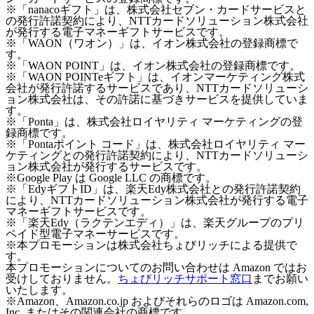
※「nanacoギフト」は、株式会社セブン・カードサービスと
の発行許諾契約により、NTTカードソリューション株式会社
が発行する電子マネーギフトサービスです。
※「WAON（ワオン）」は、イオン株式会社の登録商標で
す。
※「WAON POINT」は、イオン株式会社の登録商標です。
※「WAON POINTeギフト」は、イオンマーケティング株式
会社が発行許諾するサービスであり、NTTカードソリューシ
ョン株式会社は、その許諾に基づきサービスを提供していま
す。
※「Ponta」は、株式会社ロイヤリティ マーケティングの登
録商標です。
※「Pontaポイント コード」は、株式会社ロイヤリティ マー
ケティングとの発行許諾契約により、NTTカードソリューシ
ョン株式会社が発行するサービスです。
※Google Play は Google LLC の商標です。
※「EdyギフトID」は、楽天Edy株式会社との発行許諾契約
により、NTTカードソリューション株式会社が発行する電子
マネーギフトサービスです。
※「楽天Edy（ラクテンエディ）」は、楽天グループのプリ
ペイド型電子マネーサービスです。
※本プロモーションは株式会社ちょびリッチによる提供で
す。
本プロモーションについてのお問い合わせは Amazon ではお
受けしておりません。
ちょびリッチサポート窓口
までお願い
いたします。
※Amazon、Amazon.co.jp およびそれらのロゴは Amazon.com,
Inc. またはその関連会社の商標です。