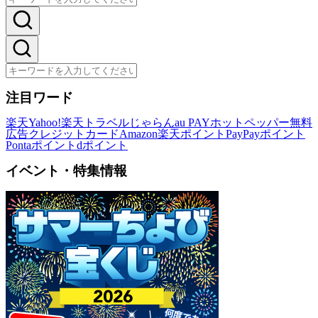
注目ワード
楽天
Yahoo!
楽天トラベル
じゃらん
au PAY
ホットペッパー
無料
広告
クレジットカード
Amazon
楽天ポイント
PayPayポイント
Pontaポイント
dポイント
イベント・特集情報