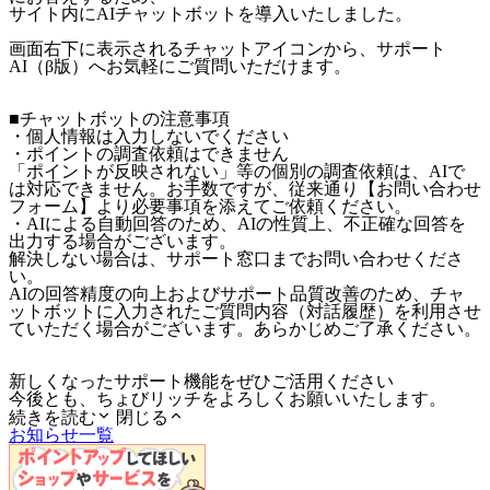
サイト内にAIチャットボットを導入いたしました。
画面右下に表示されるチャットアイコンから、サポート
AI（β版）へお気軽にご質問いただけます。
■チャットボットの注意事項
・個人情報は入力しないでください
・ポイントの調査依頼はできません
「ポイントが反映されない」等の個別の調査依頼は、AIで
は対応できません。お手数ですが、従来通り【お問い合わせ
フォーム】より必要事項を添えてご依頼ください。
・AIによる自動回答のため、AIの性質上、不正確な回答を
出力する場合がございます。
解決しない場合は、サポート窓口までお問い合わせくださ
い。
AIの回答精度の向上およびサポート品質改善のため、チャ
ットボットに入力されたご質問内容（対話履歴）を利用させ
ていただく場合がございます。あらかじめご了承ください。
新しくなったサポート機能をぜひご活用ください
今後とも、ちょびリッチをよろしくお願いいたします。
続きを読む
閉じる
お知らせ一覧