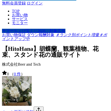
無料会員登録
ログイン
TOP
お買い物
サービス
モニター
サマーちょび宝くじ2026：対象広告
お買い物保証
ダウン報酬対象
＃ランク別ポイント増量
＃ポ
イントアップ中
【HitoHana】胡蝶蘭、観葉植物、花
束、スタンド花の通販サイト
株式会社Beer and Tech
0
（
0 件
）