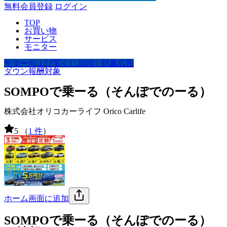
無料会員登録
ログイン
TOP
お買い物
サービス
モニター
サマーちょび宝くじ2026：対象広告
ダウン報酬対象
SOMPOで乗ーる（そんぽでのーる）
株式会社オリコカーライフ Orico Carlife
5
（
1 件
）
ホーム画面に追加
SOMPOで乗ーる（そんぽでのーる）