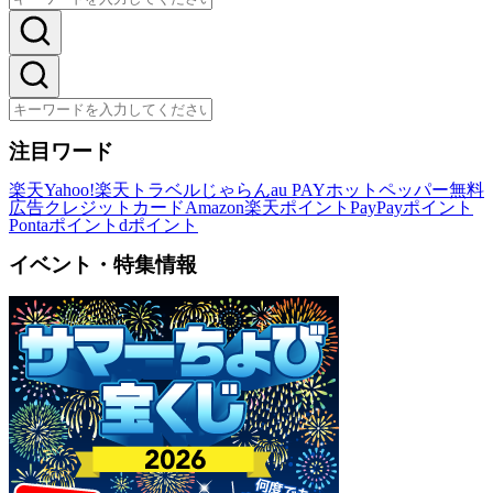
注目ワード
楽天
Yahoo!
楽天トラベル
じゃらん
au PAY
ホットペッパー
無料
広告
クレジットカード
Amazon
楽天ポイント
PayPayポイント
Pontaポイント
dポイント
イベント・特集情報