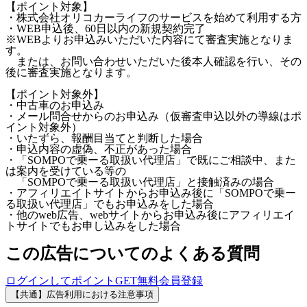
【ポイント対象】
・株式会社オリコカーライフのサービスを始めて利用する方
・WEB申込後、60日以内の新規契約完了
※WEBよりお申込みいただいた内容にて審査実施となりま
す。
または、お問い合わせいただいた後本人確認を行い、その
後に審査実施となります。
【ポイント対象外】
・中古車のお申込み
・メール問合せからのお申込み（仮審査申込以外の導線はポ
イント対象外）
・いたずら、報酬目当てと判断した場合
・申込内容の虚偽、不正があった場合
・「SOMPOで乗ーる取扱い代理店」で既にご相談中、また
は案内を受けている等の
「SOMPOで乗ーる取扱い代理店」と接触済みの場合
・アフィリエイトサイトからお申込み後に「SOMPOで乗ー
る取扱い代理店」でもお申込みをした場合
・他のweb広告、webサイトからお申込み後にアフィリエイ
トサイトでもお申し込みをした場合
この広告についてのよくある質問
ログインしてポイントGET
無料会員登録
【共通】広告利用における注意事項