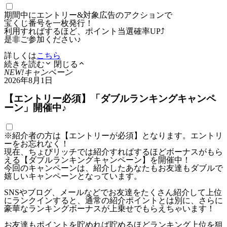
期間中にエントリー&対象広告のアクションで
宝くじ番号を一枚発行！
利用すればするほど、ポイント当選確率UP⤴
是非ご参加ください♪
詳しくは
こちら
続きを読む
閉じる
NEW!
キャンペーン
2026年8月1日
【エントリー必須】「ダブルランキングキャンペ
ーン」開催中♪
※紹介者の方は【エントリーが必須】となります。エントリ
ーをお忘れなく！
現在、ちょびリッチでは紹介すればするほどボーナスがもら
える【ダブルランキングキャンペーン】を開催中！
今回のキャンペーンは、紹介したあなたもお友達もダブルで
嬉しいキャンペーンとなっています。
SNSやブログ、メールなどでお友達をたくさん紹介して上位
にランクインすると、通常の紹介ポイントとは別に、さらに
豪華なランキングボーナスが上乗せでもらえちゃいます！
お友達もポイントを貯めれば貯めるほどランキング上位を狙