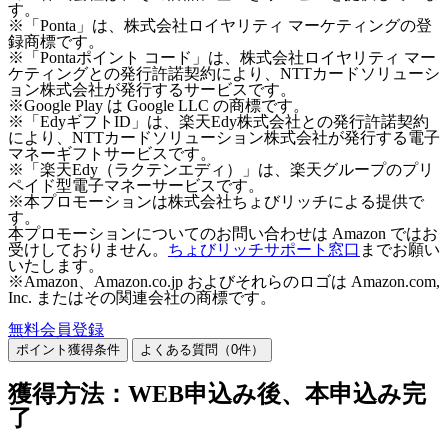
す。
※「Ponta」は、株式会社ロイヤリティ マーケティングの登
録商標です。
※「Pontaポイント コード」は、株式会社ロイヤリティ マー
ケティングとの発行許諾契約により、NTTカードソリューシ
ョン株式会社が発行するサービスです。
※Google Play は Google LLC の商標です。
※「EdyギフトID」は、楽天Edy株式会社との発行許諾契約
により、NTTカードソリューション株式会社が発行する電子
マネーギフトサービスです。
※「楽天Edy（ラクテンエディ）」は、楽天グループのプリ
ペイド型電子マネーサービスです。
※本プロモーションは株式会社ちょびリッチによる提供で
す。
本プロモーションについてのお問い合わせは Amazon ではお
受けしておりません。
ちょびリッチサポート窓口
までお願い
いたします。
※Amazon、Amazon.co.jp およびそれらのロゴは Amazon.com,
Inc. またはその関連会社の商標です。
無料会員登録
ポイント獲得条件
よくある質問（
0
件）
獲得方法：WEB申込み後、本申込み完
了