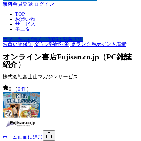
無料会員登録
ログイン
TOP
お買い物
サービス
モニター
サマーちょび宝くじ2026：対象広告
お買い物保証
ダウン報酬対象
＃ランク別ポイント増量
オンライン書店Fujisan.co.jp（PC雑誌
紹介）
株式会社富士山マガジンサービス
0
（
0 件
）
ホーム画面に追加