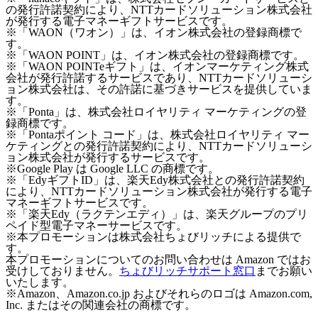
の発行許諾契約により、NTTカードソリューション株式会社
が発行する電子マネーギフトサービスです。
※「WAON（ワオン）」は、イオン株式会社の登録商標で
す。
※「WAON POINT」は、イオン株式会社の登録商標です。
※「WAON POINTeギフト」は、イオンマーケティング株式
会社が発行許諾するサービスであり、NTTカードソリューシ
ョン株式会社は、その許諾に基づきサービスを提供していま
す。
※「Ponta」は、株式会社ロイヤリティ マーケティングの登
録商標です。
※「Pontaポイント コード」は、株式会社ロイヤリティ マー
ケティングとの発行許諾契約により、NTTカードソリューシ
ョン株式会社が発行するサービスです。
※Google Play は Google LLC の商標です。
※「EdyギフトID」は、楽天Edy株式会社との発行許諾契約
により、NTTカードソリューション株式会社が発行する電子
マネーギフトサービスです。
※「楽天Edy（ラクテンエディ）」は、楽天グループのプリ
ペイド型電子マネーサービスです。
※本プロモーションは株式会社ちょびリッチによる提供で
す。
本プロモーションについてのお問い合わせは Amazon ではお
受けしておりません。
ちょびリッチサポート窓口
までお願い
いたします。
※Amazon、Amazon.co.jp およびそれらのロゴは Amazon.com,
Inc. またはその関連会社の商標です。