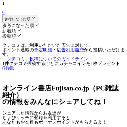
1
0
参考になった順
参考になった順
新着順
投稿順
クチコミはご利用いただいた広告に対して、
ポイント通帳の
予定明細
・
広告利用履歴
から投稿いただけま
す。
「クチコミ」投稿についてのガイドライン
1件クチコミ投稿するごとに
ガチャコインを1枚
プレゼント
(
詳細
)
オンライン書店Fujisan.co.jp（PC雑誌
紹介）
の情報をみんなにシェアしてね！
シェアした情報からお友達が
ちょびリッチに登録＆利用すると
あなたもお友達も
ボーナスポイント
がもらえるよ！