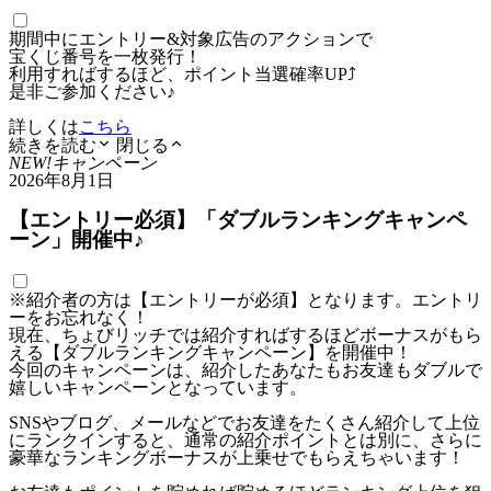
期間中にエントリー&対象広告のアクションで
宝くじ番号を一枚発行！
利用すればするほど、ポイント当選確率UP⤴
是非ご参加ください♪
詳しくは
こちら
続きを読む
閉じる
NEW!
キャンペーン
2026年8月1日
【エントリー必須】「ダブルランキングキャンペ
ーン」開催中♪
※紹介者の方は【エントリーが必須】となります。エントリ
ーをお忘れなく！
現在、ちょびリッチでは紹介すればするほどボーナスがもら
える【ダブルランキングキャンペーン】を開催中！
今回のキャンペーンは、紹介したあなたもお友達もダブルで
嬉しいキャンペーンとなっています。
SNSやブログ、メールなどでお友達をたくさん紹介して上位
にランクインすると、通常の紹介ポイントとは別に、さらに
豪華なランキングボーナスが上乗せでもらえちゃいます！