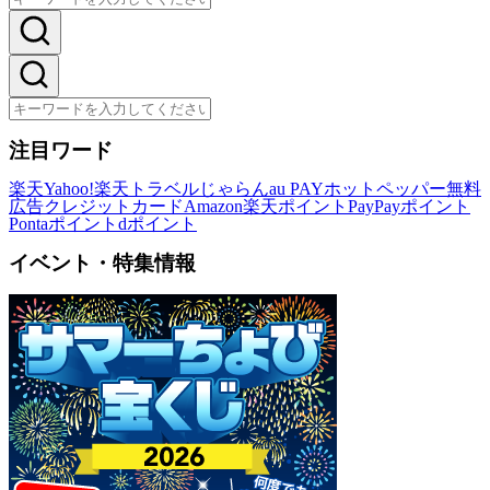
注目ワード
楽天
Yahoo!
楽天トラベル
じゃらん
au PAY
ホットペッパー
無料
広告
クレジットカード
Amazon
楽天ポイント
PayPayポイント
Pontaポイント
dポイント
イベント・特集情報