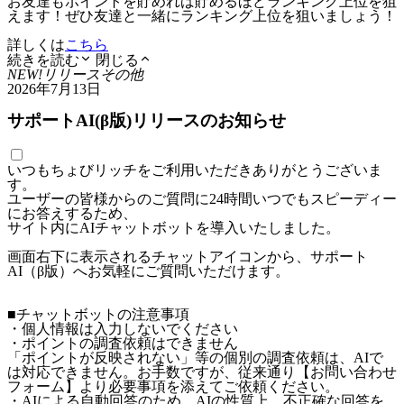
お友達もポイントを貯めれば貯めるほどランキング上位を狙
えます！ぜひ友達と一緒にランキング上位を狙いましょう！
詳しくは
こちら
続きを読む
閉じる
NEW!
リリース
その他
2026年7月13日
サポートAI(β版)リリースのお知らせ
いつもちょびリッチをご利用いただきありがとうございま
す。
ユーザーの皆様からのご質問に24時間いつでもスピーディー
にお答えするため、
サイト内にAIチャットボットを導入いたしました。
画面右下に表示されるチャットアイコンから、サポート
AI（β版）へお気軽にご質問いただけます。
■チャットボットの注意事項
・個人情報は入力しないでください
・ポイントの調査依頼はできません
「ポイントが反映されない」等の個別の調査依頼は、AIで
は対応できません。お手数ですが、従来通り【お問い合わせ
フォーム】より必要事項を添えてご依頼ください。
・AIによる自動回答のため、AIの性質上、不正確な回答を