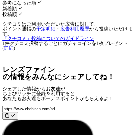
参考になった順
新着順
投稿順
クチコミはご利用いただいた広告に対して、
ポイント通帳の
予定明細
・
広告利用履歴
から投稿いただけま
す。
「クチコミ」投稿についてのガイドライン
1件クチコミ投稿するごとに
ガチャコインを1枚
プレゼント
(
詳細
)
レンズファイン
の情報をみんなにシェアしてね！
シェアした情報からお友達が
ちょびリッチに登録＆利用すると
あなたもお友達も
ボーナスポイント
がもらえるよ！