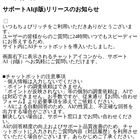
サポートAI(β版)リリースのお知らせ
いつもちょびリッチをご利用いただきありがとうございま
す。
ユーザーの皆様からのご質問に24時間いつでもスピーディー
にお答えするため、
サイト内にAIチャットボットを導入いたしました。
画面右下に表示されるチャットアイコンから、サポート
AI（β版）へお気軽にご質問いただけます。
■チャットボットの注意事項
・個人情報は入力しないでください
・ポイントの調査依頼はできません
「ポイントが反映されない」等の個別の調査依頼は、AIで
は対応できません。お手数ですが、従来通り【お問い合わせ
フォーム】より必要事項を添えてご依頼ください。
・AIによる自動回答のため、AIの性質上、不正確な回答を
出力する場合がございます。
解決しない場合は、サポート窓口までお問い合わせくださ
い。
AIの回答精度の向上およびサポート品質改善のため、チャ
ットボットに入力されたご質問内容（対話履歴）を利用させ
ていただく場合がございます。あらかじめご了承ください。