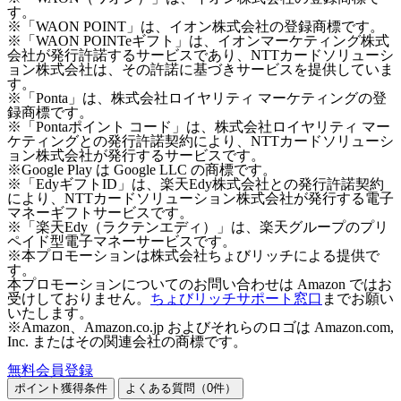
す。
※「WAON POINT」は、イオン株式会社の登録商標です。
※「WAON POINTeギフト」は、イオンマーケティング株式
会社が発行許諾するサービスであり、NTTカードソリューシ
ョン株式会社は、その許諾に基づきサービスを提供していま
す。
※「Ponta」は、株式会社ロイヤリティ マーケティングの登
録商標です。
※「Pontaポイント コード」は、株式会社ロイヤリティ マー
ケティングとの発行許諾契約により、NTTカードソリューシ
ョン株式会社が発行するサービスです。
※Google Play は Google LLC の商標です。
※「EdyギフトID」は、楽天Edy株式会社との発行許諾契約
により、NTTカードソリューション株式会社が発行する電子
マネーギフトサービスです。
※「楽天Edy（ラクテンエディ）」は、楽天グループのプリ
ペイド型電子マネーサービスです。
※本プロモーションは株式会社ちょびリッチによる提供で
す。
本プロモーションについてのお問い合わせは Amazon ではお
受けしておりません。
ちょびリッチサポート窓口
までお願い
いたします。
※Amazon、Amazon.co.jp およびそれらのロゴは Amazon.com,
Inc. またはその関連会社の商標です。
無料会員登録
ポイント獲得条件
よくある質問（
0
件）