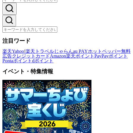
注目ワード
楽天
Yahoo!
楽天トラベル
じゃらん
au PAY
ホットペッパー
無料
広告
クレジットカード
Amazon
楽天ポイント
PayPayポイント
Pontaポイント
dポイント
イベント・特集情報