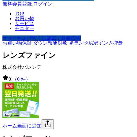
無料会員登録
ログイン
TOP
お買い物
サービス
モニター
サマーちょび宝くじ2026：対象広告
お買い物保証
ダウン報酬対象
＃ランク別ポイント増量
レンズファイン
株式会社パレンテ
0
（
0 件
）
ホーム画面に追加