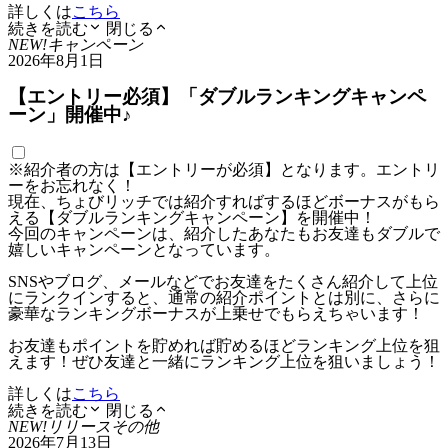
詳しくは
こちら
続きを読む
閉じる
NEW!
キャンペーン
2026年8月1日
【エントリー必須】「ダブルランキングキャンペ
ーン」開催中♪
※紹介者の方は【エントリーが必須】となります。エントリ
ーをお忘れなく！
現在、ちょびリッチでは紹介すればするほどボーナスがもら
える【ダブルランキングキャンペーン】を開催中！
今回のキャンペーンは、紹介したあなたもお友達もダブルで
嬉しいキャンペーンとなっています。
SNSやブログ、メールなどでお友達をたくさん紹介して上位
にランクインすると、通常の紹介ポイントとは別に、さらに
豪華なランキングボーナスが上乗せでもらえちゃいます！
お友達もポイントを貯めれば貯めるほどランキング上位を狙
えます！ぜひ友達と一緒にランキング上位を狙いましょう！
詳しくは
こちら
続きを読む
閉じる
NEW!
リリース
その他
2026年7月13日