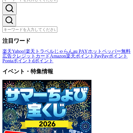
注目ワード
楽天
Yahoo!
楽天トラベル
じゃらん
au PAY
ホットペッパー
無料
広告
クレジットカード
Amazon
楽天ポイント
PayPayポイント
Pontaポイント
dポイント
イベント・特集情報