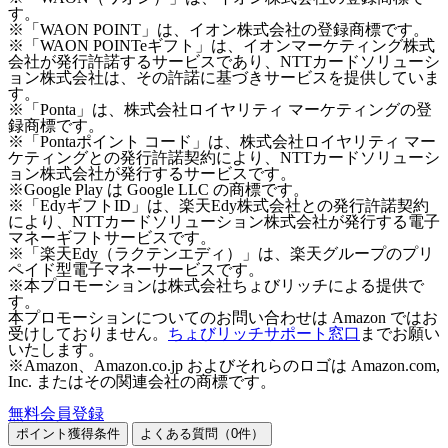
す。
※「WAON POINT」は、イオン株式会社の登録商標です。
※「WAON POINTeギフト」は、イオンマーケティング株式
会社が発行許諾するサービスであり、NTTカードソリューシ
ョン株式会社は、その許諾に基づきサービスを提供していま
す。
※「Ponta」は、株式会社ロイヤリティ マーケティングの登
録商標です。
※「Pontaポイント コード」は、株式会社ロイヤリティ マー
ケティングとの発行許諾契約により、NTTカードソリューシ
ョン株式会社が発行するサービスです。
※Google Play は Google LLC の商標です。
※「EdyギフトID」は、楽天Edy株式会社との発行許諾契約
により、NTTカードソリューション株式会社が発行する電子
マネーギフトサービスです。
※「楽天Edy（ラクテンエディ）」は、楽天グループのプリ
ペイド型電子マネーサービスです。
※本プロモーションは株式会社ちょびリッチによる提供で
す。
本プロモーションについてのお問い合わせは Amazon ではお
受けしておりません。
ちょびリッチサポート窓口
までお願い
いたします。
※Amazon、Amazon.co.jp およびそれらのロゴは Amazon.com,
Inc. またはその関連会社の商標です。
無料会員登録
ポイント獲得条件
よくある質問（
0
件）