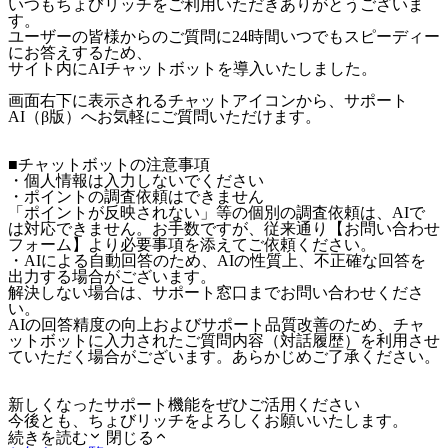
いつもちょびリッチをご利用いただきありがとうございま
す。
ユーザーの皆様からのご質問に24時間いつでもスピーディー
にお答えするため、
サイト内にAIチャットボットを導入いたしました。
画面右下に表示されるチャットアイコンから、サポート
AI（β版）へお気軽にご質問いただけます。
■チャットボットの注意事項
・個人情報は入力しないでください
・ポイントの調査依頼はできません
「ポイントが反映されない」等の個別の調査依頼は、AIで
は対応できません。お手数ですが、従来通り【お問い合わせ
フォーム】より必要事項を添えてご依頼ください。
・AIによる自動回答のため、AIの性質上、不正確な回答を
出力する場合がございます。
解決しない場合は、サポート窓口までお問い合わせくださ
い。
AIの回答精度の向上およびサポート品質改善のため、チャ
ットボットに入力されたご質問内容（対話履歴）を利用させ
ていただく場合がございます。あらかじめご了承ください。
新しくなったサポート機能をぜひご活用ください
今後とも、ちょびリッチをよろしくお願いいたします。
続きを読む
閉じる