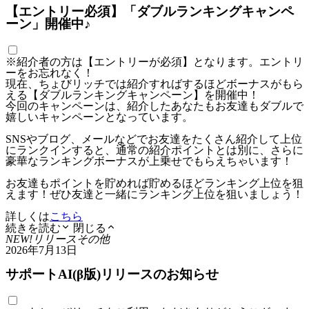
【エントリー必須】「ダブルランキングキャンペ
ーン」開催中♪
※紹介者の方は【エントリーが必須】となります。エントリ
ーをお忘れなく！
現在、ちょびリッチでは紹介すればするほどボーナスがもら
える【ダブルランキングキャンペーン】を開催中！
今回のキャンペーンは、紹介したあなたもお友達もダブルで
嬉しいキャンペーンとなっています。
SNSやブログ、メールなどでお友達をたくさん紹介して上位
にランクインすると、通常の紹介ポイントとは別に、さらに
豪華なランキングボーナスが上乗せでもらえちゃいます！
お友達もポイントを貯めれば貯めるほどランキング上位を狙
えます！ぜひ友達と一緒にランキング上位を狙いましょう！
詳しくは
こちら
続きを読む
閉じる
NEW!
リリース
その他
2026年7月13日
サポートAI(β版)リリースのお知らせ