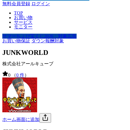
無料会員登録
ログイン
TOP
お買い物
サービス
モニター
サマーちょび宝くじ2026：対象広告
お買い物保証
ダウン報酬対象
JUNKWORLD
株式会社アールキューブ
0
（
0 件
）
ホーム画面に追加