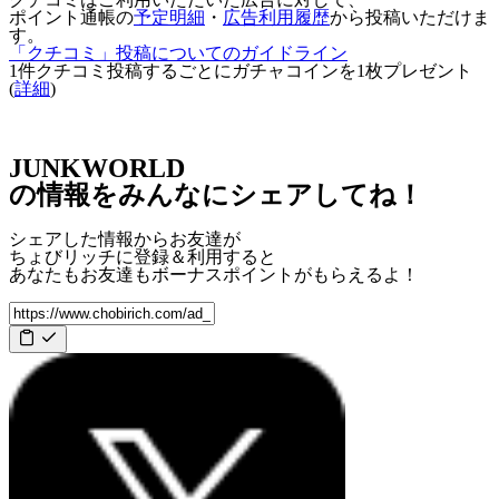
ポイント通帳の
予定明細
・
広告利用履歴
から投稿いただけま
す。
「クチコミ」投稿についてのガイドライン
1件クチコミ投稿するごとに
ガチャコインを1枚
プレゼント
(
詳細
)
JUNKWORLD
の情報をみんなにシェアしてね！
シェアした情報からお友達が
ちょびリッチに登録＆利用すると
あなたもお友達も
ボーナスポイント
がもらえるよ！