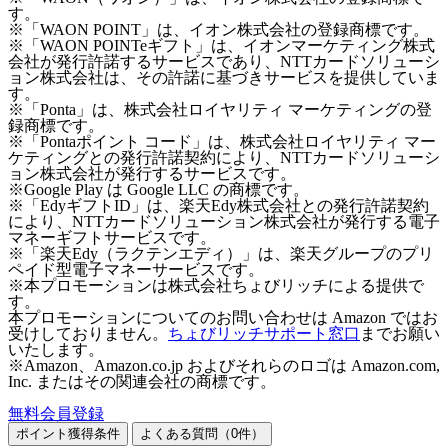
す。
※「WAON POINT」は、イオン株式会社の登録商標です。
※「WAON POINTeギフト」は、イオンマーケティング株式
会社が発行許諾するサービスであり、NTTカードソリューシ
ョン株式会社は、その許諾に基づきサービスを提供していま
す。
※「Ponta」は、株式会社ロイヤリティ マーケティングの登
録商標です。
※「Pontaポイント コード」は、株式会社ロイヤリティ マー
ケティングとの発行許諾契約により、NTTカードソリューシ
ョン株式会社が発行するサービスです。
※Google Play は Google LLC の商標です。
※「EdyギフトID」は、楽天Edy株式会社との発行許諾契約
により、NTTカードソリューション株式会社が発行する電子
マネーギフトサービスです。
※「楽天Edy（ラクテンエディ）」は、楽天グループのプリ
ペイド型電子マネーサービスです。
※本プロモーションは株式会社ちょびリッチによる提供で
す。
本プロモーションについてのお問い合わせは Amazon ではお
受けしておりません。
ちょびリッチサポート窓口
までお願い
いたします。
※Amazon、Amazon.co.jp およびそれらのロゴは Amazon.com,
Inc. またはその関連会社の商標です。
無料会員登録
ポイント獲得条件
よくある質問（
0
件）