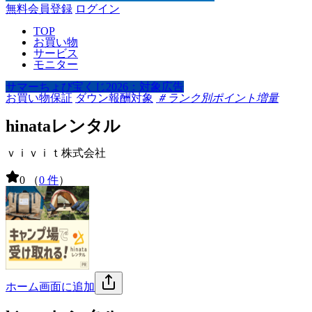
無料会員登録
ログイン
TOP
お買い物
サービス
モニター
サマーちょび宝くじ2026：対象広告
お買い物保証
ダウン報酬対象
＃ランク別ポイント増量
hinataレンタル
ｖｉｖｉｔ株式会社
0
（
0 件
）
ホーム画面に追加