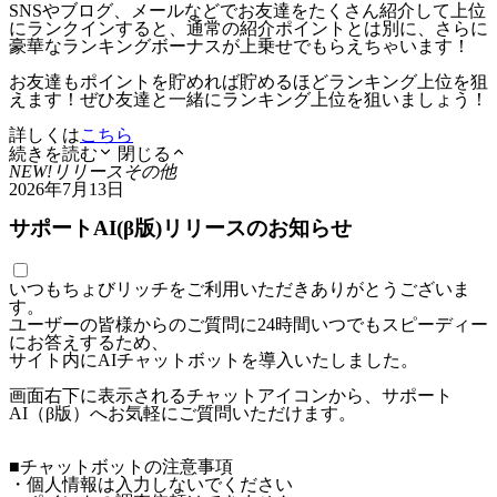
SNSやブログ、メールなどでお友達をたくさん紹介して上位
にランクインすると、通常の紹介ポイントとは別に、さらに
豪華なランキングボーナスが上乗せでもらえちゃいます！
お友達もポイントを貯めれば貯めるほどランキング上位を狙
えます！ぜひ友達と一緒にランキング上位を狙いましょう！
詳しくは
こちら
続きを読む
閉じる
NEW!
リリース
その他
2026年7月13日
サポートAI(β版)リリースのお知らせ
いつもちょびリッチをご利用いただきありがとうございま
す。
ユーザーの皆様からのご質問に24時間いつでもスピーディー
にお答えするため、
サイト内にAIチャットボットを導入いたしました。
画面右下に表示されるチャットアイコンから、サポート
AI（β版）へお気軽にご質問いただけます。
■チャットボットの注意事項
・個人情報は入力しないでください