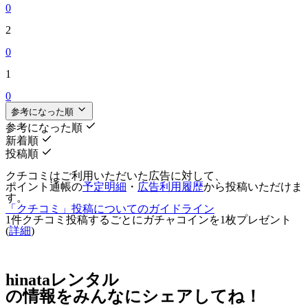
0
2
0
1
0
参考になった順
参考になった順
新着順
投稿順
クチコミはご利用いただいた広告に対して、
ポイント通帳の
予定明細
・
広告利用履歴
から投稿いただけま
す。
「クチコミ」投稿についてのガイドライン
1件クチコミ投稿するごとに
ガチャコインを1枚
プレゼント
(
詳細
)
hinataレンタル
の情報をみんなにシェアしてね！