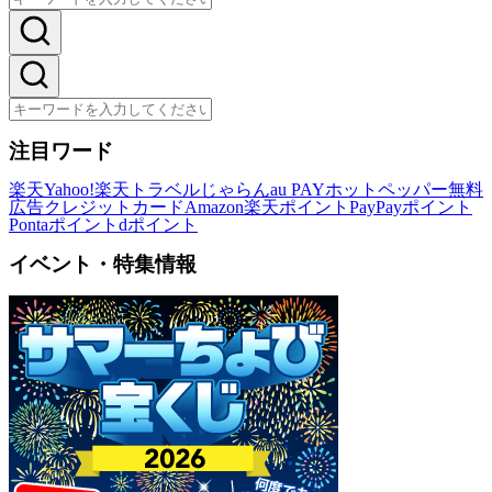
注目ワード
楽天
Yahoo!
楽天トラベル
じゃらん
au PAY
ホットペッパー
無料
広告
クレジットカード
Amazon
楽天ポイント
PayPayポイント
Pontaポイント
dポイント
イベント・特集情報