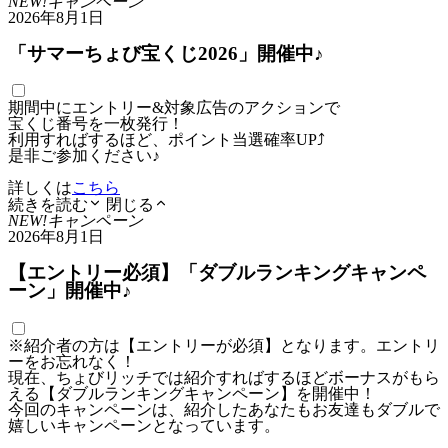
NEW!
キャンペーン
2026年8月1日
「サマーちょび宝くじ2026」開催中♪
期間中にエントリー&対象広告のアクションで
宝くじ番号を一枚発行！
利用すればするほど、ポイント当選確率UP⤴
是非ご参加ください♪
詳しくは
こちら
続きを読む
閉じる
NEW!
キャンペーン
2026年8月1日
【エントリー必須】「ダブルランキングキャンペ
ーン」開催中♪
※紹介者の方は【エントリーが必須】となります。エントリ
ーをお忘れなく！
現在、ちょびリッチでは紹介すればするほどボーナスがもら
える【ダブルランキングキャンペーン】を開催中！
今回のキャンペーンは、紹介したあなたもお友達もダブルで
嬉しいキャンペーンとなっています。