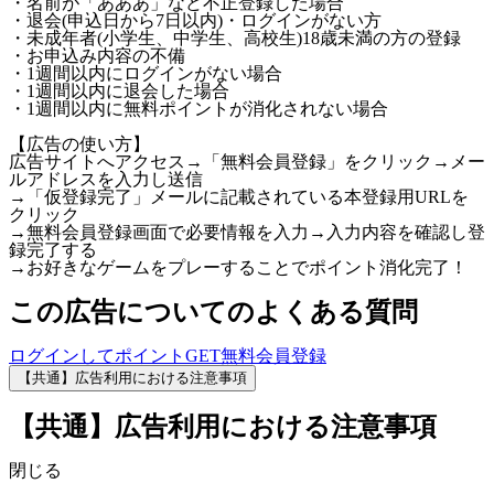
・名前が「あああ」など不正登録した場合
・退会(申込日から7日以内)・ログインがない方
・未成年者(小学生、中学生、高校生)18歳未満の方の登録
・お申込み内容の不備
・1週間以内にログインがない場合
・1週間以内に退会した場合
・1週間以内に無料ポイントが消化されない場合
【広告の使い方】
広告サイトへアクセス→「無料会員登録」をクリック→メー
ルアドレスを入力し送信
→「仮登録完了」メールに記載されている本登録用URLを
クリック
→無料会員登録画面で必要情報を入力→入力内容を確認し登
録完了する
→お好きなゲームをプレーすることでポイント消化完了！
この広告についてのよくある質問
ログインしてポイントGET
無料会員登録
【共通】広告利用における注意事項
【共通】広告利用における注意事項
閉じる