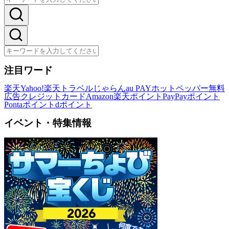
注目ワード
楽天
Yahoo!
楽天トラベル
じゃらん
au PAY
ホットペッパー
無料
広告
クレジットカード
Amazon
楽天ポイント
PayPayポイント
Pontaポイント
dポイント
イベント・特集情報