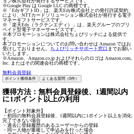
ョン株式会社が発行するサービスです。
※Google Play は Google LLC の商標です。
※「EdyギフトID」は、楽天Edy株式会社との発行許諾契約
により、NTTカードソリューション株式会社が発行する電子
マネーギフトサービスです。
※「楽天Edy（ラクテンエディ）」は、楽天グループのプリ
ペイド型電子マネーサービスです。
※本プロモーションは株式会社ちょびリッチによる提供で
す。
本プロモーションについてのお問い合わせは Amazon ではお
受けしておりません。
ちょびリッチサポート窓口
までお願い
いたします。
※Amazon、Amazon.co.jp およびそれらのロゴは Amazon.com,
Inc. またはその関連会社の商標です。
無料会員登録
ポイント獲得条件
よくある質問（
0
件）
獲得方法：無料会員登録後、1週間以内
に1ポイント以上の利用
【ポイント対象外】
・初回の無料会員登録後、1週間以内に1ポイント以上を消化
完了できない場合
・過去に登録履歴のあるユーザーからの登録
・同一人物が重複して申込みを行った場合